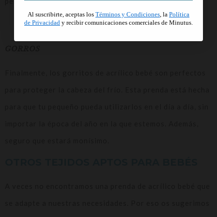
perfecta, echar un vistazo a este artículo.
Al suscribirte, aceptas los
Términos y Condiciones
, la
Política
de Privacidad
y recibir comunicaciones comerciales de Minutus.
Manta Lolo de Minutus
GORROS
Finalmente, los gorritos de acrílico bebé son perfectos
para proteger la cabeza del frío. Esta prenda está hecha
para que tu pequeño pueda utilizarlos en el día a día, sin
importar la época del año en la que estemos. Además,
seguro que estará monísimo.
OTROS TEJIDOS APTOS PARA BEBÉS
A veces no encontramos una prenda de acrílico bebé que
se adapte a nuestras necesidades. Por eso os sugerimos