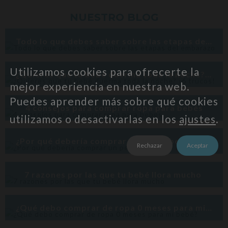
NUESTRO BLOG
Todo lo que debes saber sobre las etapas del embarazo
Utilizamos cookies para ofrecerte la
¿Quieres que tu bebé duerma toda la noche? ¡6 trucos!
mejor experiencia en nuestra web.
Puedes aprender más sobre qué cookies
4 consejos para comprar ropa para bebés
utilizamos o desactivarlas en los
ajustes
.
¿Por qué debería comprar un pelele bebé de invierno?
Rechazar
Aceptar
7 razones por las que tu bebé llora mucho
¿Qué debo comprar de ropa 0 meses para mi bebé?