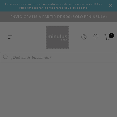
Estamos de vacaciones. Los pedidos realizados a partir del 30 de
julio empezarán a prepararse el 25 de agosto.
ENVÍO GRATIS A PARTIR DE 50€ (SOLO PENÍNSULA)
0
Búsqueda
de
productos
Acrílico bebé: qué es y cuáles son