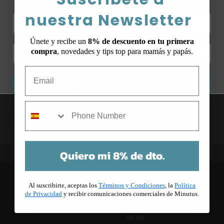
nuestra Newsletter
Únete y recibe un
8% de descuento en tu primera
compra
, novedades y tips top para mamás y papás.
Email
¡Suscribirme!
mobile
Al suscribirte, aceptas los
Términos y Condiciones
, la
Política de
Privacidad
y recibir comunicaciones comerciales de Minutus.
Quiero mi 8% de dto.
Al suscribirte, aceptas los
Términos y Condiciones
, la
Política
de Privacidad
y recibir comunicaciones comerciales de Minutus.