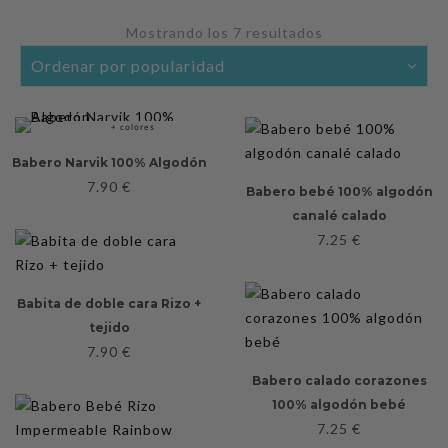
Mostrando los 7 resultados
Ordenado
por
popularidad
+ colores
Babero Narvik 100% Algodón
7.90
€
Babero bebé 100% algodón
canalé calado
7.25
€
Babita de doble cara Rizo +
tejido
7.90
€
Babero calado corazones
100% algodón bebé
7.25
€