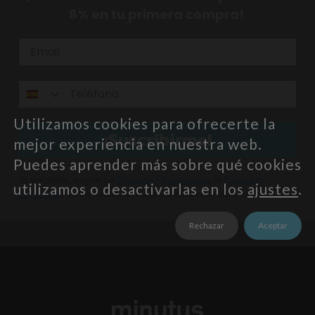
8% en tu primera compra!
Utilizamos cookies para ofrecerte la
¡Suscribirme!
mejor experiencia en nuestra web.
Puedes aprender más sobre qué cookies
Al suscribirte, aceptas los
Términos y Condiciones
, la
Política de
utilizamos o desactivarlas en los
ajustes
.
Privacidad
y recibir comunicaciones comerciales de Minutus.
Rechazar
Aceptar