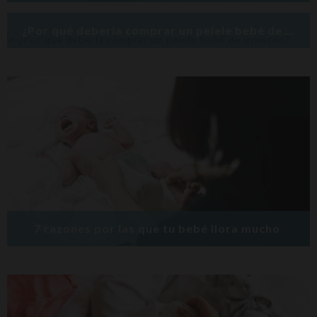
¿Por qué debería comprar un pelele bebé de invierno?
7 razones por las que tu bebé llora mucho