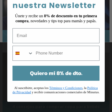
nuestra Newsletter
Únete y recibe un
8% de descuento en tu primera
compra
, novedades y tips top para mamás y papás.
Email
¿Quieres que tu bebé duerma toda la noche? ¡6 trucos!
mobile
Quiero mi 8% de dto.
Al suscribirte, aceptas los
Términos y Condiciones
, la
Política
de Privacidad
y recibir comunicaciones comerciales de Minutus.
4 consejos para comprar ropa para bebés