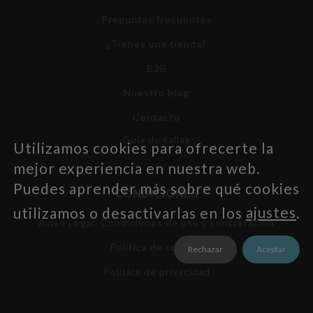
Preguntas frecuentes
¿Tienes una tienda?
B2B
Nuestro blog
Contacto
Guía de tallas
Utilizamos cookies para ofrecerte la
mejor experiencia en nuestra web.
Puedes aprender más sobre qué cookies
CONDICIONES
utilizamos o desactivarlas en los
ajustes
.
Aviso Legal, Condiciones de uso y contratación
Política de cookies
Rechazar
Aceptar
Política de privacidad