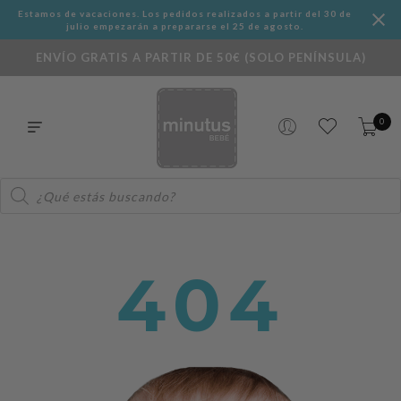
Estamos de vacaciones. Los pedidos realizados a partir del 30 de
julio empezarán a prepararse el 25 de agosto.
ENVÍO GRATIS A PARTIR DE 50€ (SOLO PENÍNSULA)
0
Búsqueda
de
productos
404