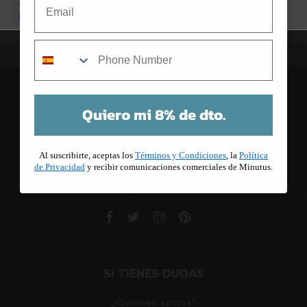
Al suscribirte, aceptas los
Términos y Condiciones
, la
Política de
Privacidad
y recibir comunicaciones comerciales de Minutus.
mobile
Quiero mi 8% de dto.
Al suscribirte, aceptas los
Términos y Condiciones
, la
Política
de Privacidad
y recibir comunicaciones comerciales de Minutus.
C/ Cuba 5
08205, Sabadell, Barcelona
SI TIENES DUDAS
¿Quiénes somos?