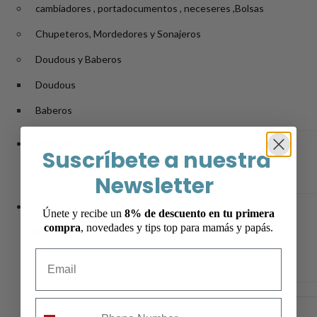
cambiadores , portadocumentos , neceseres ,Bolsas
Chupeteros, Mordedores y Sonajeros
Doudous y Baberos
Doudous
Baberos
PARA REGALAR
Suscríbete a nuestra
Newsletter
Únete y recibe un
8% de descuento en tu primera
compra
, novedades y tips top para mamás y papás.
REBAJAS
Email
mobile