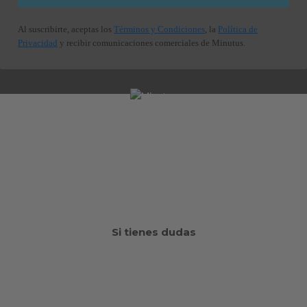
Al suscribirte, aceptas los
Términos y Condiciones
, la
Política de
Privacidad
y recibir comunicaciones comerciales de Minutus.
C/ Cuba 5
08205, Sabadell, Barcelona
Si tienes dudas
¿Quiénes somos?
Preguntas frecuentes
¿Tienes una tienda?
B2B