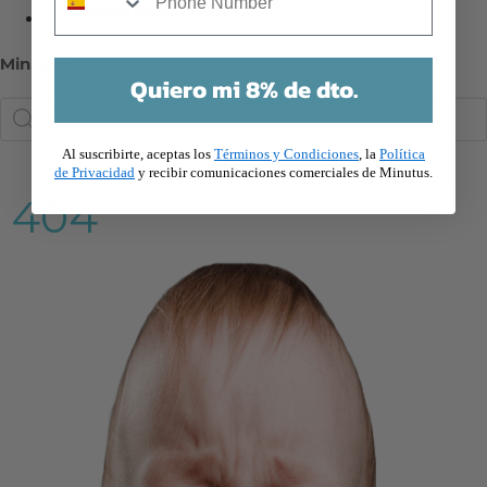
Acceso profesionales
Mini Carrito
Quiero mi 8% de dto.
Búsqueda
de
productos
Al suscribirte, aceptas los
Términos y Condiciones
, la
Política
de Privacidad
y recibir comunicaciones comerciales de Minutus.
404