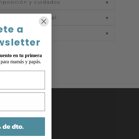
posición y cuidados
▼
formación adicional
▼
ete a
Guía de tallas
▼
wsletter
uento en tu primera
p para mamás y papás.
OTROS
 de dto.