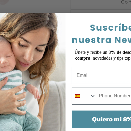
Com
In
Suscríb
nuestra Ne
Únete y recibe un
8% de desc
compra
, novedades y tips to
Email
 ES LO QUE PIENSAN NUESTROS CLIENTES DE NOS
mobile
TESTIMONIOS COMPLETAMENTE VERIFICADOS
Quiero mi 8%