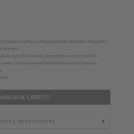
con polaina corta es ideal para añadir al armario de tu bebé
d de looks.
uzado con cierre de lazo que permite curar el cordón
a ranita corta que permitirá al bebé mover las piernas
o.
erano
AÑADIR AL CARRITO
víos y devoluciones
▼