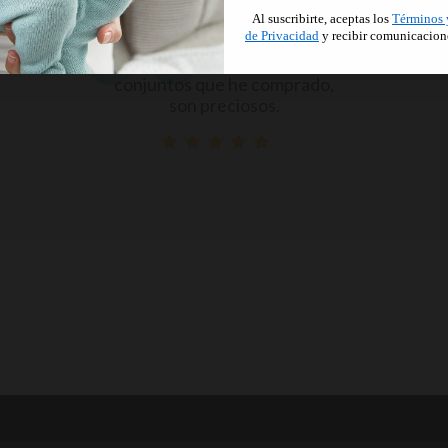
Al suscribirte, aceptas los
Términos 
de Privacidad
y recibir comunicacion
Me han encantado los dos
conjuntos que he comprado,
son preciosos.