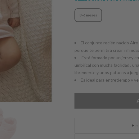
3-6 meses
El conjunto recién nacido Aire 
porque te permitirá crear infinida
Está formado por un jersey cr
umbilical con mucha facilidad , un
libremente y unos patucos a jueg
Es ideal para entretiempo y v
En