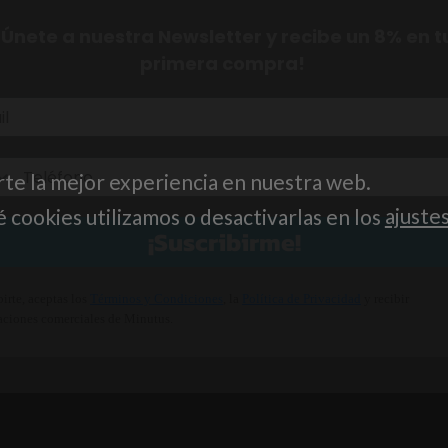
¡Únete a nuestra Newsletter y recibe un 8% en t
primera compra!
rte la mejor experiencia en nuestra web.
cookies utilizamos o desactivarlas en los
ajuste
¡Suscribirme!
birte, aceptas los
Términos y Condiciones
, la
Política de Privacidad
y recibir
ciones comerciales de Minutus.