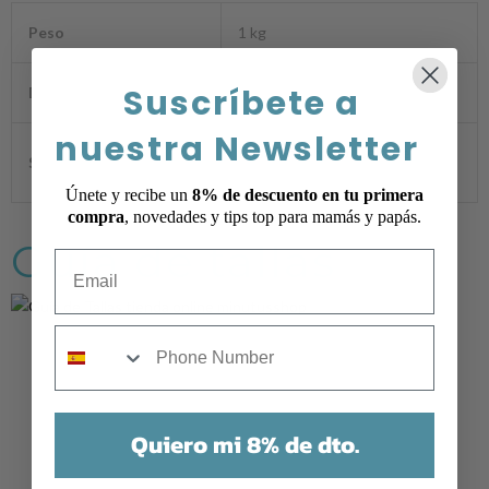
Peso
1 kg
Suscríbete a
Dimensiones
1 × 1 × 1 cm
nuestra Newsletter
Rosa Empolvado
,
Celeste
Selecciona el color
Únete y recibe un
8% de descuento en tu primera
compra
, novedades y tips top para mamás y papás.
Guía de tallas
Email
mobile
Quiero mi 8% de dto.