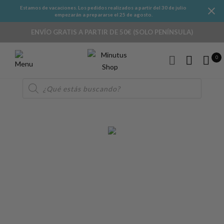
Estamos de vacaciones. Los pedidos realizados a partir del 30 de julio
empezarán a prepararse el 25 de agosto.
ENVÍO GRATIS A PARTIR DE 50€ (SOLO PENÍNSULA)
0
Búsqueda
de
productos