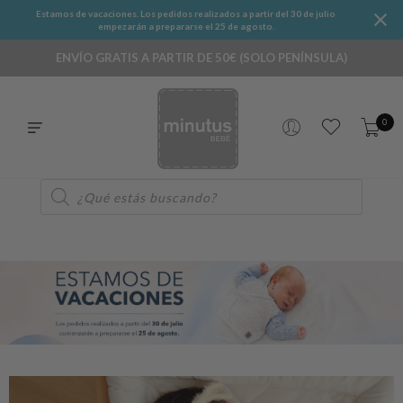
Estamos de vacaciones. Los pedidos realizados a partir del 30 de julio
empezarán a prepararse el 25 de agosto.
ENVÍO GRATIS A PARTIR DE 50€ (SOLO PENÍNSULA)
0
Búsqueda
de
productos