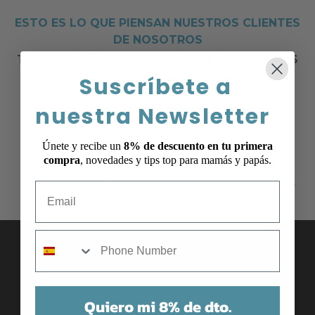
ESTO ES LO QUE PIENSAN NUESTROS CLIENTES
DE NOSOTROS
TESTIMONIOS COMPLETAMENTE VERIFICADOS
Suscríbete a
nuestra Newsletter
Únete y recibe un
8% de descuento en tu primera
compra
, novedades y tips top para mamás y papás.
Siempre que hago un pedido llega
Email
pronto y las prendas son estupendas
y súper bonitas
mobile
Quiero mi 8% de dto.