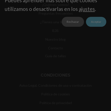
Puedes aprender más sobre qué cookies
¿Quiénes somos?
utilizamos o desactivarlas en los
ajustes
.
Preguntas frecuentes
Rechazar
Aceptar
¿Tienes una tienda?
B2B
Nuestro blog
Contacto
Guía de tallas
CONDICIONES
Aviso Legal, Condiciones de uso y contratación
Política de cookies
Política de privacidad