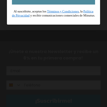
Al suscribirte, aceptas los
Términos y Condiciones
, la
Política
de Privacidad
y recibir comunicaciones comerciales de Minutus.
¡Únete a nuestra Newsletter y recibe un
8% en tu primera compra!
¡Suscribirme!