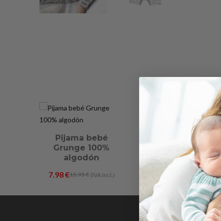
Pijama bebé
Grunge 100%
algodón
7.98
€
15.95
€
(IVA Incl.)