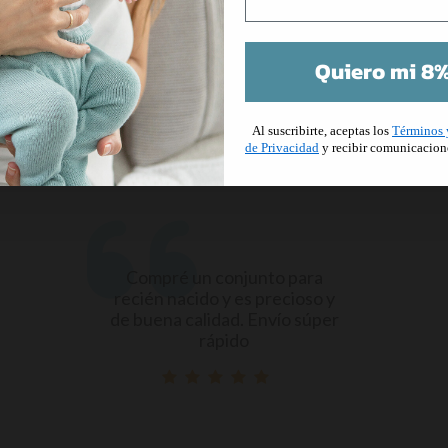
 ES LO QUE PIENSAN NUESTROS CLIENTES DE NOS
Quiero mi 8%
TESTIMONIOS COMPLETAMENTE VERIFICADOS
Al suscribirte, aceptas los
Términos 
de Privacidad
y recibir comunicacion
Compré un conjunto para
recién nacido y es precioso y
de buena calidad. Envío súper
rápido