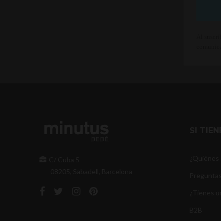
Al suscri
comunica
SI TIE
¿Quiénes
C/ Cuba 5
08205, Sabadell, Barcelona
Preguntas
¿Tienes u
B2B