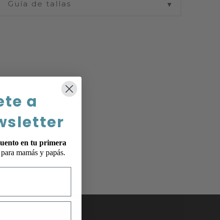
Guía de tallas
▼
ete a
wsletter
uento en tu primera
p para mamás y papás.