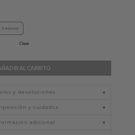
A
3-6 meses
Clear
AÑADIR AL CARRITO
víos y devoluciones
▼
posición y cuidados
▼
formación adicional
▼