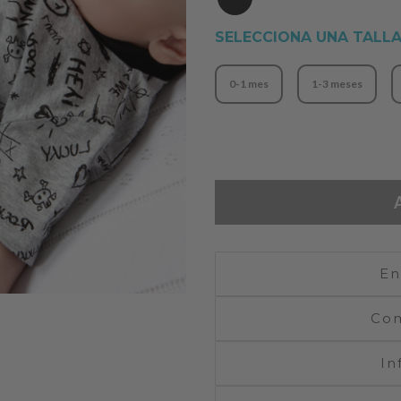
SELECCIONA UNA TALL
0-1 mes
1-3 meses
En
Com
In