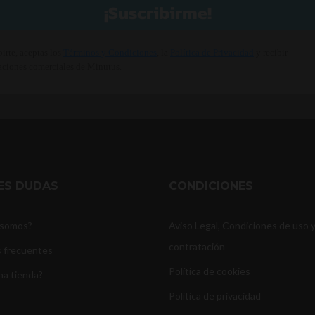
¡Suscribirme!
birte, aceptas los
Términos y Condiciones
, la
Política de Privacidad
y recibir
ciones comerciales de Minutus.
NES DUDAS
CONDICIONES
 somos?
Aviso Legal, Condiciones de uso 
contratación
 frecuentes
Política de cookies
na tienda?
Política de privacidad