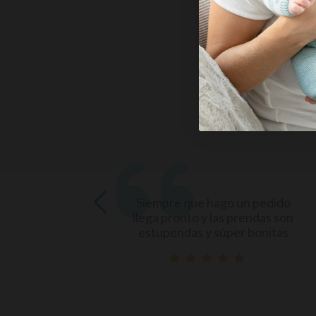
ESTO
 dos
Siempre que hago un pedido
rado,
llega pronto y las prendas son
estupendas y súper bonitas