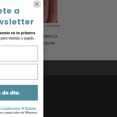
ete a
wsletter
+ colores
uento en tu primera
CONJUNTO KYR + GORRO (3
p para mamás y papás.
PIEZAS) 100% ALGODÓN
47.50
€
(IVA Incl.)
 de dto.
u
y Condiciones
, la
Política
es comerciales de Minutus.