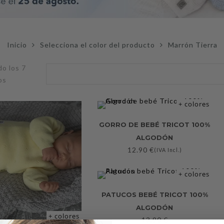
Inicio
Selecciona el color del producto
Marrón Tierra
o los 7
Ordenado
os
por
popularidad
+ colores
GORRO DE BEBÉ TRICOT 100%
ALGODÓN
12.90
€
(IVA Incl.)
+ colores
PATUCOS BEBÉ TRICOT 100%
ALGODÓN
+ colores
13.90
€