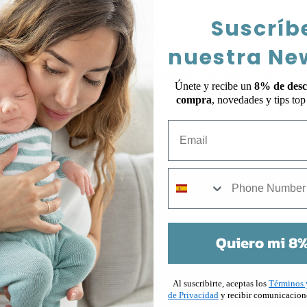
NTO PARA BEBÉ KYR
Suscríb
100% ALGODÓN
nuestra Ne
43.00
€
(IVA Incl.)
CONJUNTO MERIDA 100%
+ colores
Únete y recibe un
8% de desc
ALGODÓN
compra
, novedades y tips to
23.40
€
39.00
€
EY BEBÉ KYR 100%
(IVA Incl.)
Email
ALGODÓN
25.05
€
(IVA Incl.)
mobile
Quiero mi 8%
¡Únete a nuestra Newsletter y recibe un 8% en t
primera compra!
Al suscribirte, aceptas los
Términos 
de Privacidad
y recibir comunicacion