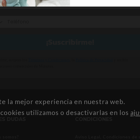
¡Suscribirme!
birte, aceptas los
Términos y Condiciones
, la
Política de Privacidad
y recibir
ciones comerciales de Minutus.
te la mejor experiencia en nuestra web.
ookies utilizamos o desactivarlas en los
aju
NES DUDAS
CONDICIONES
s somos?
Aviso Legal, Condiciones de 