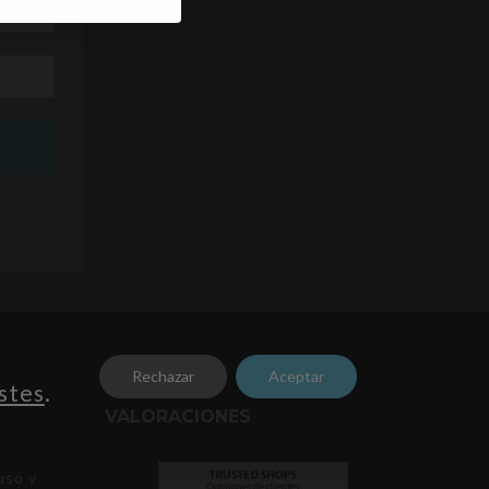
Rechazar
Aceptar
stes
.
VALORACIONES
uso y