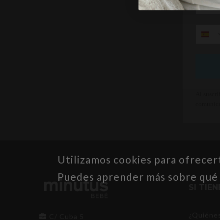
Al suscri
comunica
Utilizamos cookies para ofrecer
Puedes aprender más sobre qué c
SI TIE
¿Quiéne
C/ Cuba 5