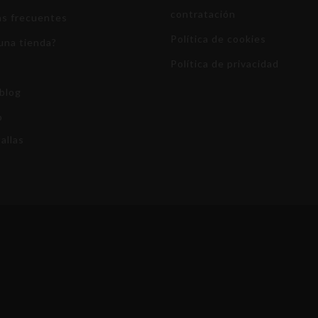
contratación
s frecuentes
Política de cookies
una tienda?
Política de privacidad
blog
o
allas