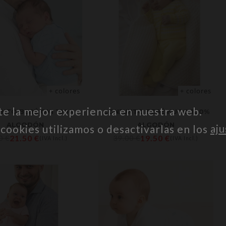
+ colores
+ colores
te la mejor experiencia en nuestra web.
NTO BEBÉ OKI 100%
CONJUNTO BEBÉ HUGO 100%
ALGODÓN
ALGODÓN
ookies utilizamos o desactivarlas en los
aju
21.50
€
19.50
€
00
€
39.00
€
(IVA Incl.)
(IVA Incl.)