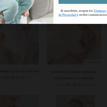
Al suscribirte, aceptas los
Términos 
de Privacidad
y recibir comunicacion
+ colores
 ARENA 100% ALGODÓN
CONJUNTO BEBÉ QUINQUE
15.00
€
00
€
(IVA Incl.)
CON GORRO (3 PIEZAS)
35.25
€
47.00
€
(IVA Incl.)