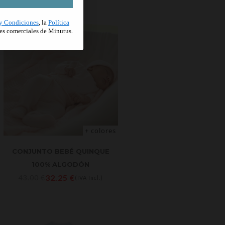
y Condiciones
, la
Política
es comerciales de Minutus.
+ colores
CONJUNTO BEBÉ QUINQUE
100% ALGODÓN
32.25
€
43.00
€
(IVA Incl.)