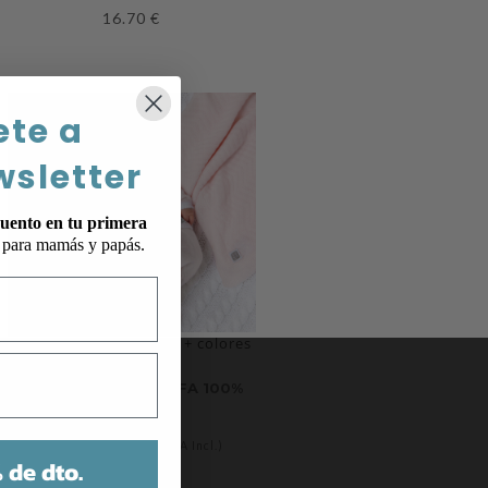
16.70
€
ete a
wsletter
uento en tu primera
p para mamás y papás.
+ colores
CONJUNTO BEBÉ ALFA 100%
ALGODÓN
32.25
€
43.00
€
(IVA Incl.)
 de dto.