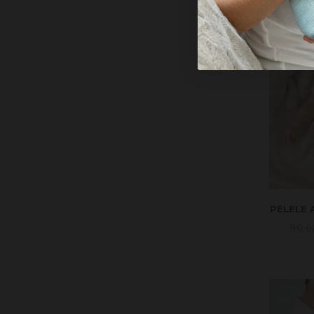
PELELE
30.