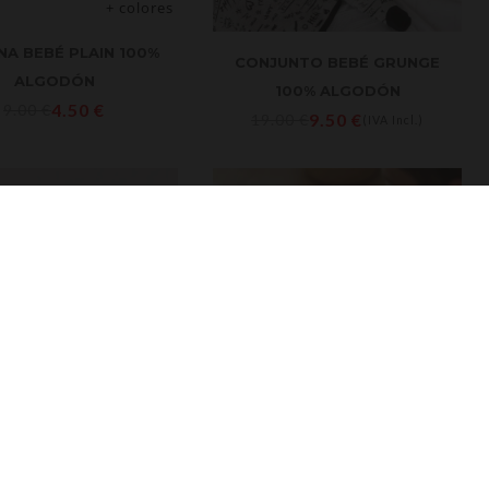
+ colores
NA BEBÉ PLAIN 100%
CONJUNTO BEBÉ GRUNGE
ALGODÓN
100% ALGODÓN
4.50
€
9.00
€
9.50
€
19.00
€
(IVA Incl.)
+ colores
CONJUNTO DE ROPA PARA
A HELEN 100% PERLÉ
BEBÉ 3 PIEZAS | GORRO,