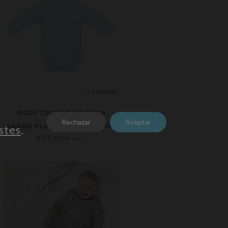
+ colores
BODY CRUZADO MANGA
Rechazar
Aceptar
LARGA PLAIN 100% ALGODÓN
stes
.
8.50
€
(IVA Incl.)