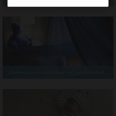
¿Quieres que tu bebé duerma toda la noche? ¡6 trucos!