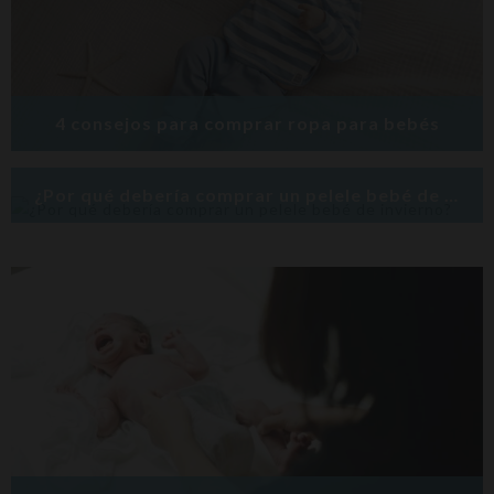
4 consejos para comprar ropa para bebés
¿Por qué debería comprar un pelele bebé de invierno?