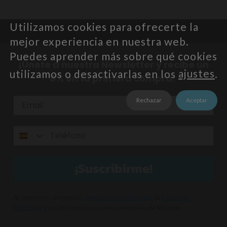
Utilizamos cookies para ofrecerte la
mejor experiencia en nuestra web.
Puedes aprender más sobre qué cookies
¡Únete a nuestra Newsletter y recibe un
utilizamos o desactivarlas en los
ajustes
.
8% en tu primera compra!
Rechazar
Aceptar
¡Suscribirme!
Al suscribirte, aceptas los
Términos y Condiciones
, la
Política de
Privacidad
y recibir comunicaciones comerciales de Minutus.