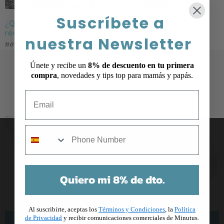
Suscríbete a
¿Qué hacer durante las primeras 24h en casa con tu
recién nacido?
nuestra Newsletter
noviembre 23, 2017
Únete y recibe un
8% de descuento en tu primera
compra
, novedades y tips top para mamás y papás.
NUESTRO BLOG
Email
mobile
Quiero mi 8% de dto.
Al suscribirte, aceptas los
Términos y Condiciones
, la
Política
de Privacidad
y recibir comunicaciones comerciales de Minutus.
Todo lo que debes saber sobre las etapas del embarazo