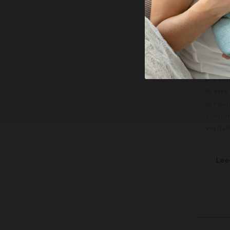
Muchas
etapa 
antes 
como l
presen
lo viv
prepar
suelen
verdad
Lee