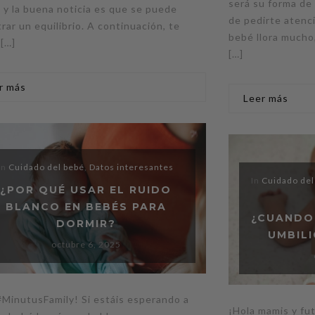
será su forma de
 y la buena noticia es que se puede
de pedirte atenci
rar un equilibrio. A continuación, te
bebé llora mucho,
[…]
[…]
r más
Leer más
In
Cuidado del bebé
,
Datos interesantes
In
Cuidado del
¿POR QUÉ USAR EL RUIDO
BLANCO EN BEBÉS PARA
¿CUANDO
DORMIR?
UMBILI
octubre 6, 2025
#MinutusFamily! Si estáis esperando a
¡Hola mamis y fu