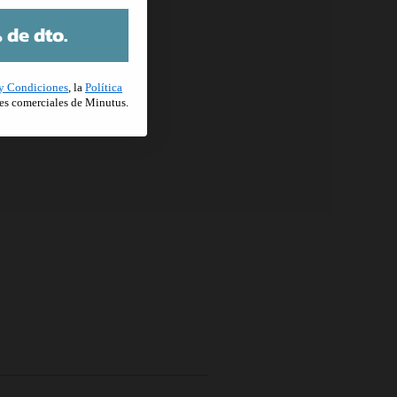
 de dto.
y Condiciones
, la
Política
es comerciales de Minutus.