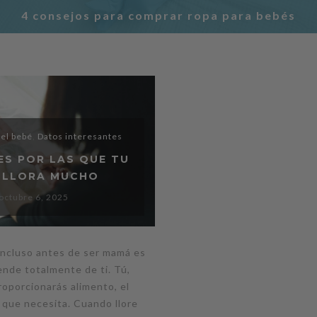
4 consejos para comprar ropa para bebés
el bebé
,
Datos interesantes
ES POR LAS QUE TU
 LLORA MUCHO
octubre 6, 2025
incluso antes de ser mamá es
nde totalmente de ti. Tú,
roporcionarás alimento, el
t que necesita. Cuando llore