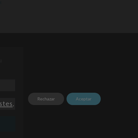
t
u
Rechazar
Aceptar
stes
.