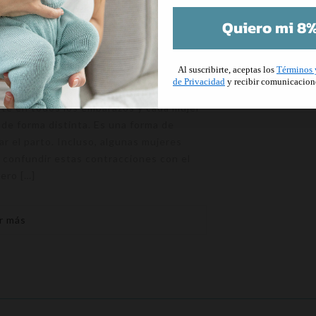
Quiero mi 8%
 mujeres cuando están en su última
del embarazo sienten contracciones
Al suscribirte, aceptas los
Términos 
del parto. Este fenómeno es conocido
de Privacidad
y recibir comunicacion
as contracciones de Braxton. Esté está
te en todos los embarazos y cada mujer
e de forma distinta. Es una forma de
ar el parto. Incluso, algunas mujeres
 confundir estas contracciones con el
ero […]
r más