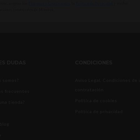
birte, aceptas los
Términos y Condiciones
, la
Política de Privacidad
y recibir
ciones comerciales de Minutus.
NES DUDAS
CONDICIONES
s somos?
Aviso Legal, Condiciones de 
contratación
s frecuentes
Política de cookies
una tienda?
Política de privacidad
blog
o