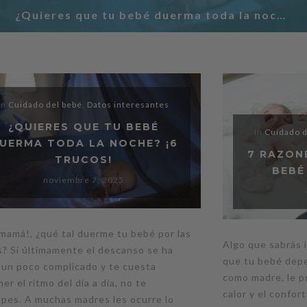
¿Quieres que tu bebé duerma toda la noche? ¡6 trucos!
In
Cuidado del bebé
,
Datos interesantes
¿QUIERES QUE TU BEBÉ
In
Cuidado d
UERMA TODA LA NOCHE? ¡6
7 RAZON
TRUCOS!
BEBÉ
noviembre 7, 2025
 mamá!, ¿qué tal duerme tu bebé por las
Algo que sabrás 
? Si últimamente el descanso se ha
que tu bebé depe
 un poco complicado y te cuesta
como madre, le p
er el ritmo del día a día, no te
calor y el confor
pes. A muchas madres les ocurre lo