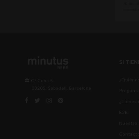
Al suscri
comunica
SI TIE
¿Quiéne
C/ Cuba 5
08205, Sabadell, Barcelona
Pregunta
¿Tienes 
B2B
Nuestro 
Contact