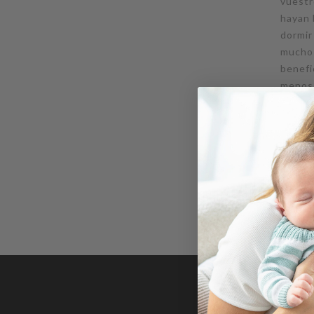
vuestr
hayan 
dormir
mucho
benefi
menos 
Lee