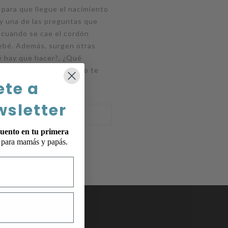
ara que llegue el nacimiento
y una de las preguntas que
 cuando se cae el cordón
bebé. Además, surgen otras
 hay que hacer?, ¿Qué
 tener? En este artículo te
ete a
wsletter
uento en tu primera
p para mamás y papás.