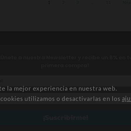
1
2
3
…
11
Nex
¡Únete a nuestra Newsletter y recibe un 8% en t
primera compra!
te la mejor experiencia en nuestra web.
ookies utilizamos o desactivarlas en los
aju
¡Suscribirme!