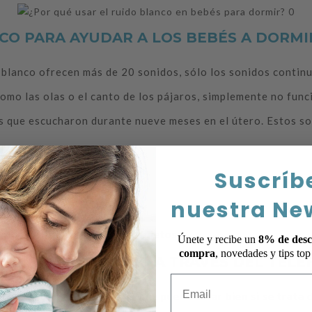
CO PARA AYUDAR A LOS BEBÉS A DORMI
blanco ofrecen más de 20 sonidos, sólo los sonidos contin
como las olas o el canto de los pájaros, simplemente no func
es que escucharon durante nueve meses en el útero. Estos s
Suscríb
y los padres
nuestra Ne
nquietos
nido para los bebés más inquietos
Únete y recibe un
8% de desc
compra
, novedades y tips to
BEBÉS REPRODUCIDO A TRAVÉS DEL TELÉ
Email
teléfonos inteligentes, lo que puede estar bien si se trata