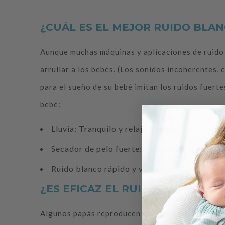
¿CUÁL ES EL MEJOR RUIDO BLAN
Aunque muchas máquinas y aplicaciones de ruido 
arrullar a los bebés. (Los sonidos incoherentes, 
para el sueño de su bebé imitan los ruidos fuert
bebé:
Lluvia: Tranquilo y relajante para los bebés 
Secador de pelo fuerte: Calma a los bebés i
Ruido blanco rápido y vigoroso: El mejor so
¿ES EFICAZ EL RUIDO BLANCO 
Algunos papás reproducen el ruido blanco en sus 