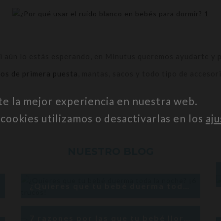
si aún lo estás esperando, en Minutus queremos ayudarte y 
os de primera puesta
, mantas, sacos y todo tipo de accesor
te la mejor experiencia en nuestra web.
ookies utilizamos o desactivarlas en los
aju
NUESTRO BLOG
¿Quieres que tu bebé duerma toda la noche? ¡6 trucos!
7 razones por las que tu bebé llora mucho