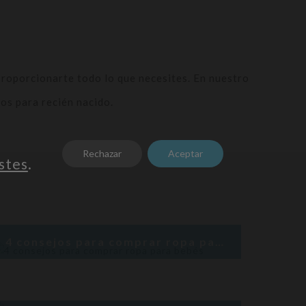
proporcionarte todo lo que necesites. En nuestro
ios para recién nacido.
Rechazar
Aceptar
stes
.
4 consejos para comprar ropa para bebés