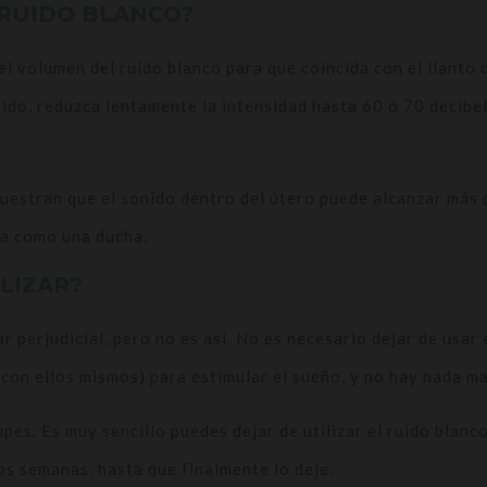
 RUIDO BLANCO?
 volumen del ruido blanco para que coincida con el llanto d
ido, reduzca lentamente la intensidad hasta 60 ó 70 decibel
uestran que el sonido dentro del útero puede alcanzar más d
na como una ducha.
LIZAR?
 perjudicial, pero no es así. No es necesario dejar de usar
y con ellos mismos) para estimular el sueño, y no hay nada ma
upes. Es muy sencillo puedes dejar de utilizar el ruido blanc
os semanas, hasta que finalmente lo deje.