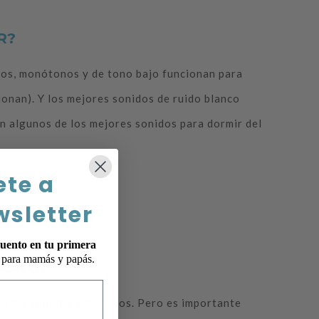
R?
uos, monótonos y de tono bajo funcionan para
ionan). Y los mejores sonidos de ruido blanco
on algunos de los mejores sonidos para dormir del
ete a
wsletter
uento en tu primera
p para mamás y papás.
FONO?
 de los sonidos adecuados. Pero es importante