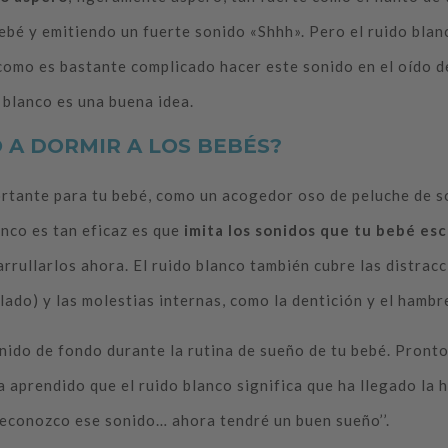
ebé y emitiendo un fuerte sonido «Shhh». Pero el ruido blanc
como es bastante complicado hacer este sonido en el oído de
 blanco es una buena idea.
 A DORMIR A LOS BEBÉS?
ortante para tu bebé, como un acogedor oso de peluche de s
anco es tan eficaz es que
imita los sonidos que tu bebé es
rrullarlos ahora. El ruido blanco también cubre las distra
lado) y las molestias internas, como la dentición y el hambre
onido de fondo durante la rutina de sueño de tu bebé. Pronto
aprendido que el ruido blanco significa que ha llegado la h
 reconozco ese sonido… ahora tendré un buen sueño’’.