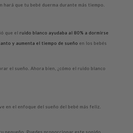
ién hará que tu bebé duerma durante más tiempo.
ió que el
ruido blanco ayudaba al 80% a dormirse
llanto y aumenta el tiempo de sueño
en los bebés
orar el sueño. Ahora bien, ¿cómo el ruido blanco
ve en el enfoque del sueño del bebé más feliz.
e tu pequeño. Puedes proporcionar este sonido