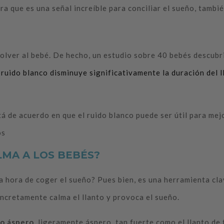
a que es una señal increíble para conciliar el sueño, tamb
olver al bebé. De hecho, un estudio sobre 40 bebés descubr
ruido blanco disminuye significativamente la duración del 
á de acuerdo en que el ruido blanco puede ser útil para mej
os
LMA A LOS BEBÉS?
la hora de coger el sueño? Pues bien, es una herramienta cla
oncretamente calma el llanto y provoca el sueño.
do áspero
, ligeramente áspero, tan fuerte como el llanto d