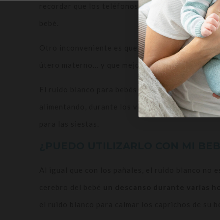
recordar que los teléfonos emiten radiaciones d
bebé.
Otro inconveniente es que los altavoces de los 
útero materno… y que mejor favorece el sueño.
El ruido blanco para bebés puedes utilizarlo cua
alimentando, durante los viajes al exterior en un
para las siestas.
¿PUEDO UTILIZARLO CON MI BEB
Al igual que con los pañales, el ruido blanco no e
cerebro del bebé
un descanso durante varias h
el ruido blanco para calmar los caprichos de su b