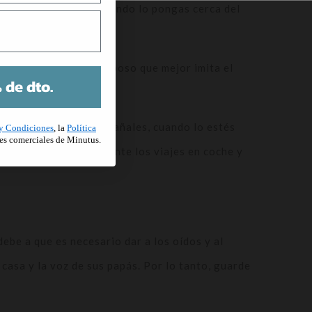
fono en modo avión cuando lo pongas cerca del
sonido profundo y rumboso que mejor imita el
 de dto.
durante el cambio de pañales, cuando lo estés
y Condiciones
, la
Política
es comerciales de Minutus.
es una gran ayuda durante los viajes en coche y
debe a que es necesario dar a los oídos y al
casa y la voz de sus papás. Por lo tanto, guarde