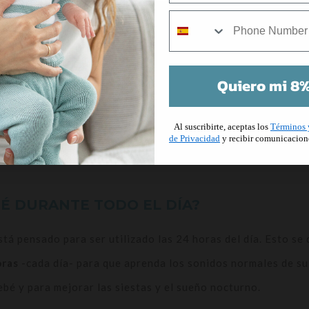
e microondas, por lo que debes asegurarte de poner el telé
mobile
teléfonos
hacen un ruido más sibilante o metálico
… no el 
Quiero mi 8%
ndo tu peque esté fuera de la cama, para calmar el alboroto 
Al suscribirte, aceptas los
Términos 
de Privacidad
y recibir comunicacion
 cochecito. Y para los bebés y los niños pequeños, también 
É DURANTE TODO EL DÍA?
stá pensado para ser utilizado las 24 horas del día. Esto se 
oras
-cada día- para que aprenda los sonidos normales de su 
ebé y para mejorar las siestas y el sueño nocturno.