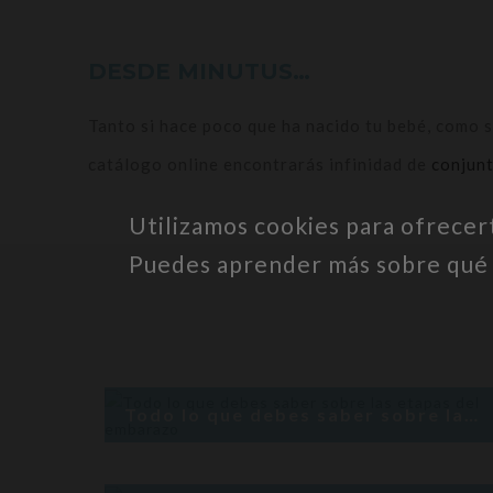
DESDE MINUTUS…
Tanto si hace poco que ha nacido tu bebé, como 
catálogo online encontrarás infinidad de
conjunt
Utilizamos cookies para ofrecer
Puedes aprender más sobre qué c
Todo lo que debes saber sobre las etapas del embarazo