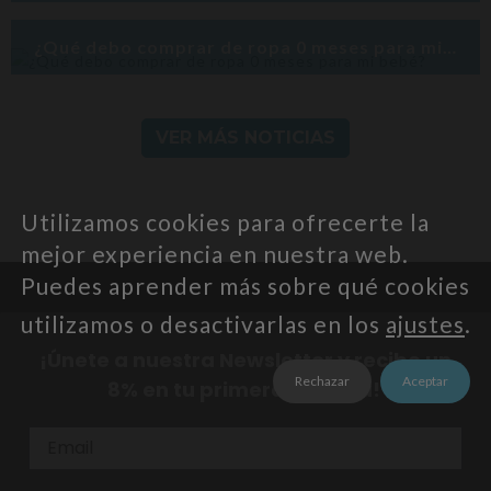
¿Qué debo comprar de ropa 0 meses para mi bebé?
VER MÁS NOTICIAS
Utilizamos cookies para ofrecerte la
mejor experiencia en nuestra web.
Puedes aprender más sobre qué cookies
utilizamos o desactivarlas en los
ajustes
.
¡Únete a nuestra Newsletter y recibe un
Rechazar
Aceptar
8% en tu primera compra!