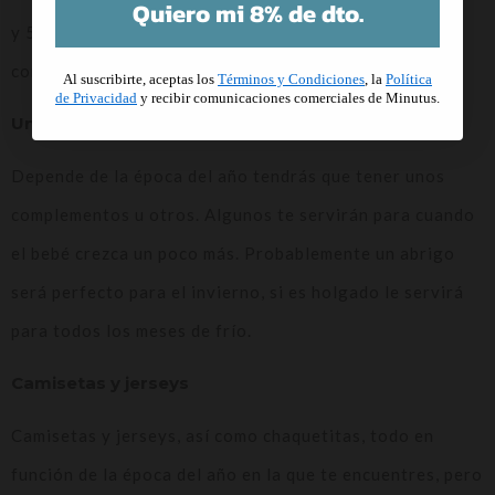
Quiero mi 8% de dto.
y 5 y 8 pares de calcetines, tanto para andar por casa
como para salir.
Al suscribirte, aceptas los
Términos y Condiciones
, la
Política
de Privacidad
y recibir comunicaciones comerciales de Minutus.
Un abrigo para el invierno
Depende de la época del año tendrás que tener unos
complementos u otros. Algunos te servirán para cuando
el bebé crezca un poco más. Probablemente un abrigo
será perfecto para el invierno, si es holgado le servirá
para todos los meses de frío.
Camisetas y jerseys
Camisetas y jerseys, así como chaquetitas, todo en
función de la época del año en la que te encuentres, pero