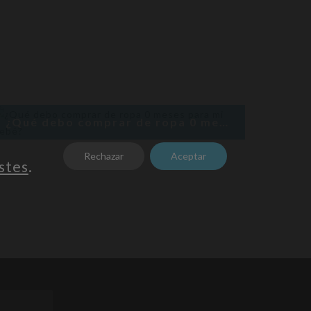
¿Qué debo comprar de ropa 0 meses para mi bebé?
Rechazar
Aceptar
stes
.