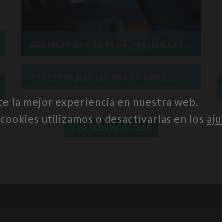
¿Quieres que tu bebé duerma toda la noche? ¡6 trucos!
7 razones por las que tu bebé llora mucho
te la mejor experiencia en nuestra web.
ookies utilizamos o desactivarlas en los
aju
VER MÁS NOTICIAS