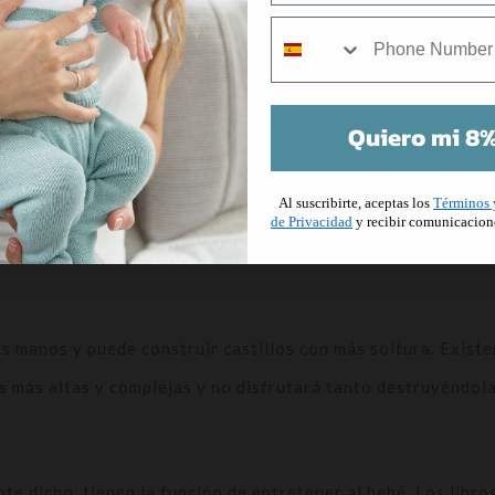
mobile
ra bebés como las tarjetas de memoria. Estas tarjetas tiene
Quiero mi 8%
ejas iguales. A partir de esta edad, el bebé ya puede ejercit
sobre la mesa, el juego puede adquirir más dificultad. Pued
Al suscribirte, aceptas los
Términos 
de Privacidad
y recibir comunicacion
.
s manos y puede construir castillos con más soltura. Existe
s más altas y complejas y no disfrutará tanto destruyéndol
e dicho, tienen la función de entretener al bebé. Los libro