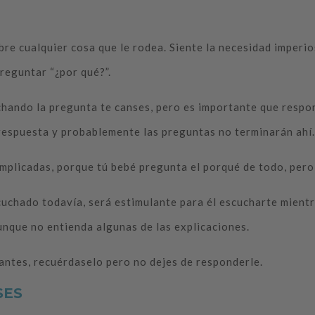
re cualquier cosa que le rodea. Siente la necesidad imperios
reguntar “¿por qué?”.
chando la pregunta te canses, pero es importante que respo
 respuesta y probablemente las preguntas no terminarán ahí.
plicadas, porque tú bebé pregunta el porqué de todo, pero 
uchado todavía, será estimulante para él escucharte mientra
unque no entienda algunas de las explicaciones.
antes, recuérdaselo pero no dejes de responderle.
SES