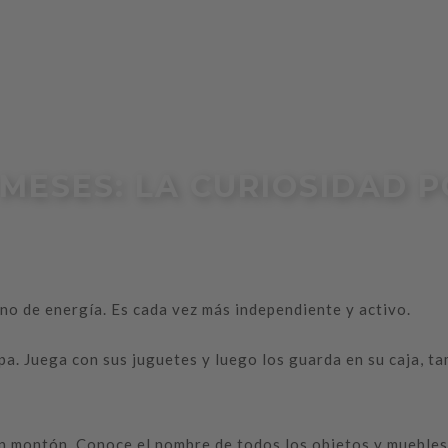
 MESES: LA CURIOSIDAD 
eno de energía. Es cada vez más independiente y activo.
pa. Juega con sus juguetes y luego los guarda en su caja, t
 montón. Conoce el nombre de todos los objetos y muebles 