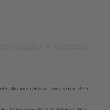
POR SABER Y JUEGOS
ambién dibuja garabatos como un profesional y le
que le rodean y señala los objetos que todavía