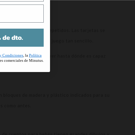
n dibujos sencillos repetidos. Las tarjetas se
 de dto.
ar la memoria con este juego tan sencillo.
es practicar con él y ver hasta dónde es capaz
y Condiciones
, la
Política
es comerciales de Minutus.
n bloques de madera y plástico indicados para su
as como antes.
s de cuentos para bebés tienen grandes dibujos y