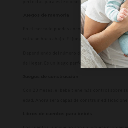
perfectas para este momento.
Juegos de memoria
En el mercado puedes encontrar juegos de mesa pa
colocan boca abajo. El juego es encontrar las par
Dependiendo del número de tarjetas que coloques 
de llegar. Es un juego perfecto para acompañarle
Juegos de construcción
Con 23 meses, el bebé tiene más control sobre su
edad. Ahora será capaz de construir edificacione
Libros de cuentos para bebés
Los cuentos, aunque no son un juguete propiament