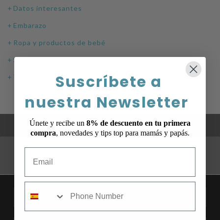
Datos interesantes
Embarazo
Ropa y productos de bebé
Ser madre
Suscríbete a
Tips eventos y fiestas
nuestra Newsletter
Únete y recibe un
8% de descuento en tu primera
compra
, novedades y tips top para mamás y papás.
Email
¡Únete a nuestra Newsletter y recibe un
8% en tu primera compra!
mobile