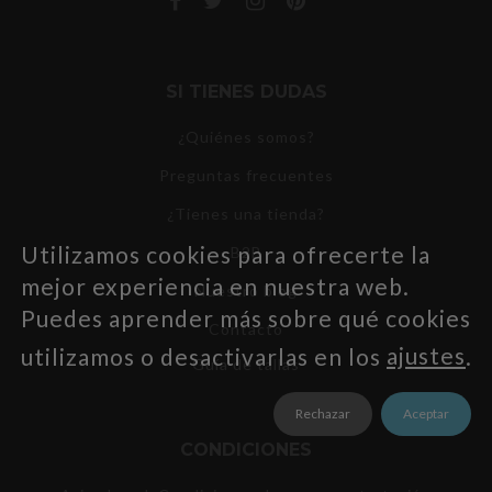
SI TIENES DUDAS
¿Quiénes somos?
Preguntas frecuentes
¿Tienes una tienda?
Utilizamos cookies para ofrecerte la
B2B
mejor experiencia en nuestra web.
Nuestro blog
Puedes aprender más sobre qué cookies
Contacto
utilizamos o desactivarlas en los
ajustes
.
Guía de tallas
Rechazar
Aceptar
CONDICIONES