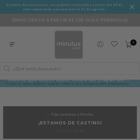
Estamos de vacaciones. Los pedidos realizados a partir del 30 de
julio empezarán a prepararse el 25 de agosto.
ENVÍO GRATIS A PARTIR DE 50€ (SOLO PENÍNSULA)
0
Búsqueda
de
productos
Todo lo que debes saber sobre las etapas del embarazo
In
Tips eventos y fiestas
¡ESTAMOS DE CASTING!
marzo 9, 2018