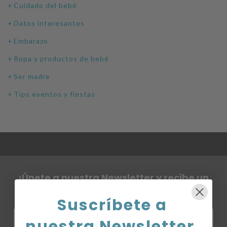
Cuidado del bebé
Datos interesantes
Embarazo
Ropa y productos de bebé
Ser madre
Tips eventos y fiestas
¡Únete a nuestra Newsletter y recibe un
8% en tu primera compra!
Suscríbete a
nuestra Newsletter