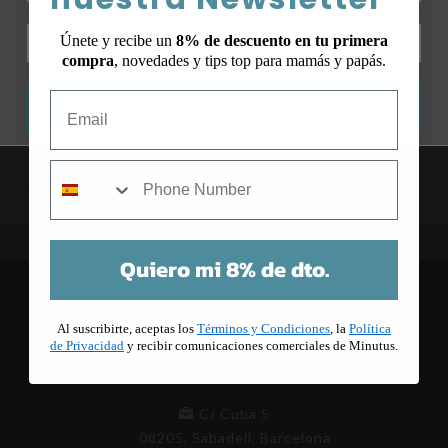
Únete y recibe un
8% de descuento en tu primera
compra
, novedades y tips top para mamás y papás.
¡Suscribirme!
Email
Al suscribirte, aceptas los
Términos y Condiciones
, la
Política de
mobile
Privacidad
y recibir comunicaciones comerciales de Minutus.
Quiero mi 8% de dto.
Al suscribirte, aceptas los
Términos y Condiciones
, la
Política
de Privacidad
y recibir comunicaciones comerciales de Minutus.
C/ Cuba 5
08205, Sabadell, Barcelona