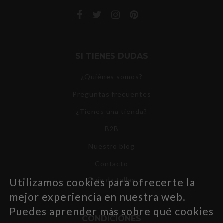
SI TIENES DUDAS
¿Quiénes somos?
Preguntas frecuentes
¿Tienes una tienda?
B2B
Nuestro blog
Contacto
Guía de tallas
Utilizamos cookies para ofrecerte la
mejor experiencia en nuestra web.
Puedes aprender más sobre qué cookies
CONDICIONES