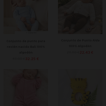
+ colores
Conjunto de Punto Alda
Conjunto de punto para
100% Algodón
recién nacido Bali 100%
22.43
€
29.90
€
algodón
32.25
€
43.00
€