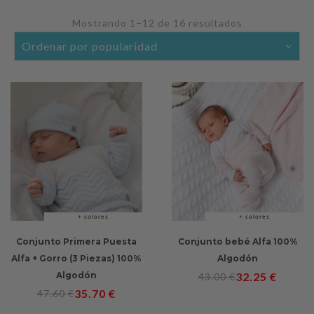
Mostrando 1–12 de 16 resultados
Ordenado
por
popularidad
+ colores
+ colores
Conjunto Primera Puesta
Conjunto bebé Alfa 100%
Alfa + Gorro (3 Piezas) 100%
Algodón
Algodón
32.25
€
43.00
€
35.70
€
47.60
€