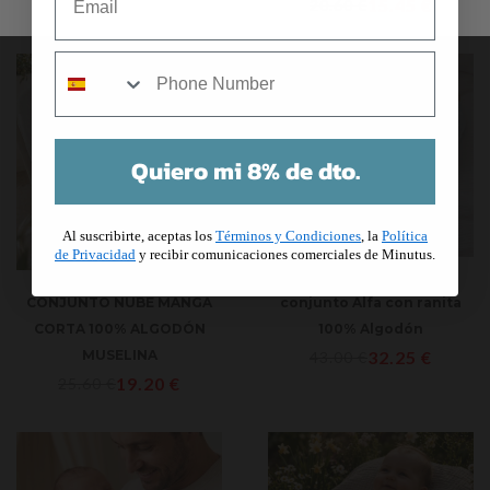
15.45
€
20.60
€
mobile
Quiero mi 8% de dto.
Al suscribirte, aceptas los
Términos y Condiciones
, la
Política
de Privacidad
y recibir comunicaciones comerciales de Minutus.
+ colores
+ colores
CONJUNTO NUBE MANGA
conjunto Alfa con ranita
CORTA 100% ALGODÓN
100% Algodón
MUSELINA
32.25
€
43.00
€
19.20
€
25.60
€