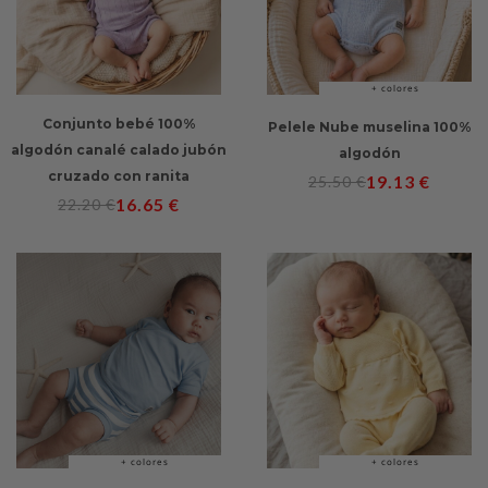
+ colores
Conjunto bebé 100%
Pelele Nube muselina 100%
algodón canalé calado jubón
algodón
cruzado con ranita
19.13
€
25.50
€
16.65
€
22.20
€
+ colores
+ colores