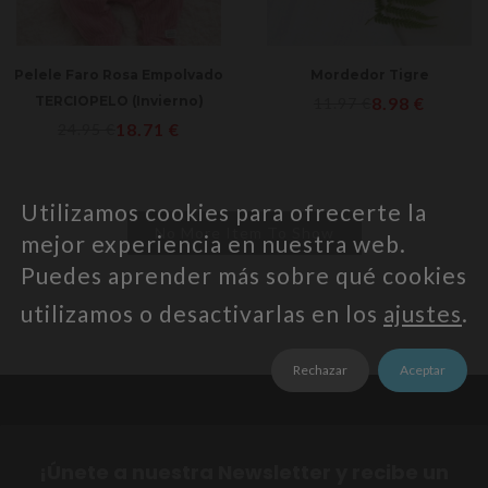
Mordedor Tigre
Pelele Faro Rosa Empolvado
8.98
€
TERCIOPELO (Invierno)
11.97
€
18.71
€
24.95
€
Utilizamos cookies para ofrecerte la
No More Item To Show
mejor experiencia en nuestra web.
Puedes aprender más sobre qué cookies
utilizamos o desactivarlas en los
ajustes
.
Rechazar
Aceptar
¡Únete a nuestra Newsletter y recibe un