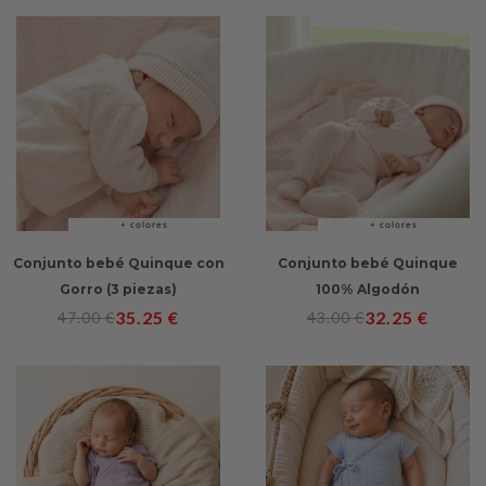
+ colores
+ colores
Conjunto bebé Quinque con
Conjunto bebé Quinque
Gorro (3 piezas)
100% Algodón
35.25
€
32.25
€
47.00
€
43.00
€