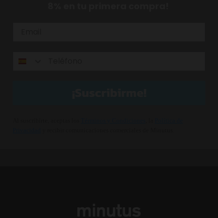
8% en tu primera compra!
¡Suscribirme!
Al suscribirte, aceptas los
Términos y Condiciones
, la
Política de
Privacidad
y recibir comunicaciones comerciales de Minutus.