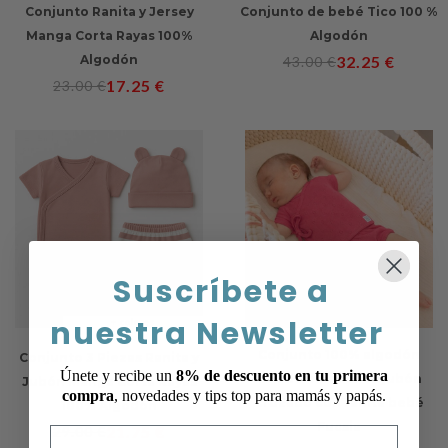
Conjunto Ranita y Jersey
Conjunto de bebé Tico 100 %
Manga Corta Rayas 100%
Algodón
Algodón
32.25
€
43.00
€
17.25
€
23.00
€
Suscríbete a
nuestra Newsletter
+ colores
Conjunto 100% algodón
Conjunto 3 Piezas Ranita y
Únete y recibe un
8% de descuento en tu primera
calado corazones jubón
Jubón Manga Corta Rayas
compra
, novedades y tips top para mamás y papás.
cruzado con ranita bebé
100% Algodón
Fucsia
21.75
€
29.00
€
Email