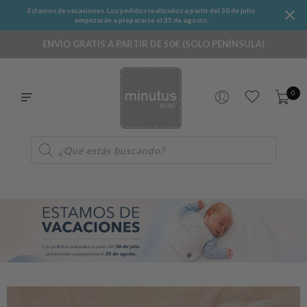
Estamos de vacaciones. Los pedidos realizados a partir del 30 de julio
empezarán a prepararse el 25 de agosto.
ENVÍO GRATIS A PARTIR DE 50€ (SOLO PENÍNSULA)
0
Búsqueda
de
productos