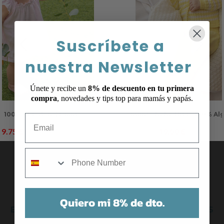
Suscríbete a
PREVIOUS
NEXT
nuestra Newsletter
Únete y recibe un
8% de descuento en tu primera
compra
, novedades y tips top para mamás y papás.
e 100% Algodón Orgánico
Conjunto bebé Hugo 100% Al
Email
9.75
€
19.50
€
19.50
€
39.00
€
mobile
Quiero mi 8% de dto.
ESTO ES LO QUE PIENSAN NUESTROS CLIENTES
DE NOSOTROS