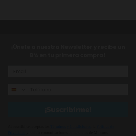
¡Únete a nuestra Newsletter y recibe un
8% en tu primera compra!
¡Suscribirme!
Al suscribirte, aceptas los
Términos y Condiciones
, la
Política de
Privacidad
y recibir comunicaciones comerciales de Minutus.