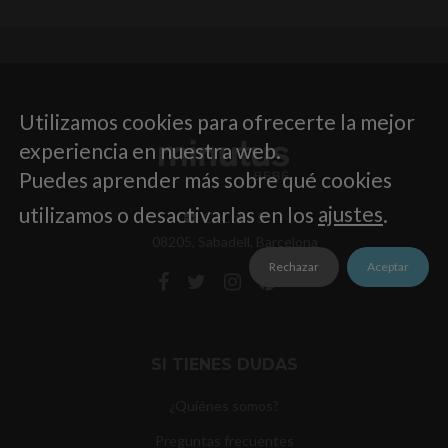
Utilizamos cookies para ofrecerte la mejor
experiencia en nuestra web.
Puedes aprender más sobre qué cookies
utilizamos o desactivarlas en los
ajustes
.
C/ Cuba 5
08205, Sabadell, Barcelona
Rechazar
Aceptar
SI TIENES DUDAS
¿Quiénes somos?
Preguntas frecuentes