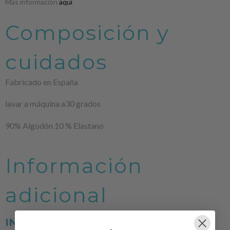
Más información
aquí
Composición y
cuidados
Fabricado en España
lavar a máquina a30 grados
90% Algodón 10 % Elastano
Información
adicional
INFORMACIÓN ADICIONAL