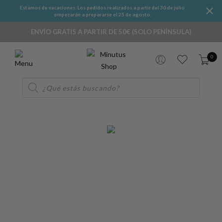
Estamos de vacaciones. Los pedidos realizados a partir del 30 de julio
empezarán a prepararse el 25 de agosto.
ENVÍO GRATIS A PARTIR DE 50€ (SOLO PENÍNSULA)
0
Búsqueda
de
productos