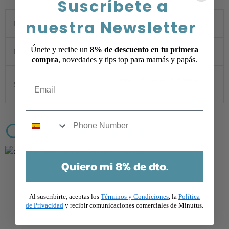
Suscríbete a
nuestra Newsletter
Peso
1 kg
Únete y recibe un
8% de descuento en tu primera
Dimensiones
1 × 1 × 1 cm
compra
, novedades y tips top para mamás y papás.
Email
0-1 mes
,
1-3 meses
,
3-6 meses
Selecciona una talla
mobile
Guía de tallas
Quiero mi 8% de dto.
Al suscribirte, aceptas los
Términos y Condiciones
, la
Política
de Privacidad
y recibir comunicaciones comerciales de Minutus.