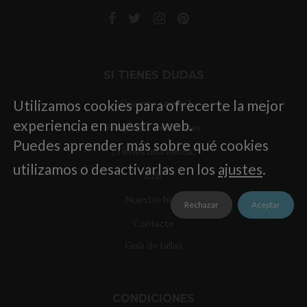
SI TIENES DUDAS
Utilizamos cookies para ofrecerte la mejor
¿Quiénes somos?
experiencia en nuestra web.
Preguntas frecuentes
Puedes aprender más sobre qué cookies
¿Tienes una tienda?
utilizamos o desactivarlas en los
ajustes
.
B2B
Nuestro blog
Rechazar
Aceptar
Contacto
Guía de tallas
CONDICIONES