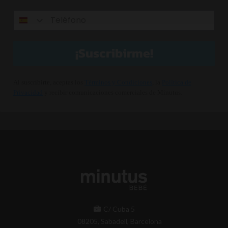
¡Suscribirme!
Al suscribirte, aceptas los
Términos y Condiciones
, la
Política de
Privacidad
y recibir comunicaciones comerciales de Minutus.
C/ Cuba 5
08205, Sabadell, Barcelona