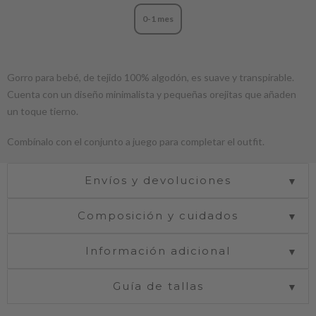
0-1 mes
Gorro para bebé, de tejido 100% algodón, es suave y transpirable.
Cuenta con un diseño minimalista y pequeñas orejitas que añaden
un toque tierno.
Combínalo con el conjunto a juego para completar el outfit.
Envíos y devoluciones
▼
Composición y cuidados
▼
Información adicional
▼
Guía de tallas
▼