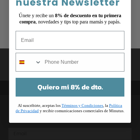
nuestra Newsletter
Únete y recibe un
8% de descuento en tu primera
compra
, novedades y tips top para mamás y papás.
Email
mobile
Quiero mi 8% de dto.
Al suscribirte, aceptas los
Términos y Condiciones
, la
Política
¡Únete a nuestra Newsletter y recibe un
de Privacidad
y recibir comunicaciones comerciales de Minutus.
8% en tu primera compra!