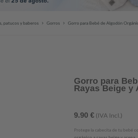
, patucos y baberos
Gorros
Gorro para Bebé de Algodón Orgánic
Gorro para Beb
Rayas Beige y 
9.90
€
(IVA Incl.)
Protege la cabecita de tu bebé co
orgánico a rayas beige y arena
.