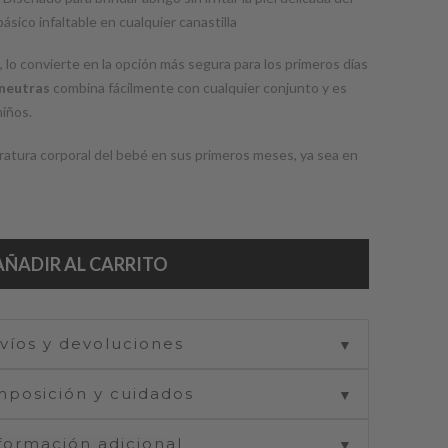
ásico infaltable en cualquier canastilla
, lo convierte en la opción más segura para los primeros días
 neutras
combina fácilmente con cualquier conjunto y es
niños.
atura corporal del bebé en sus primeros meses, ya sea en
AÑADIR AL CARRITO
víos y devoluciones
▼
posición y cuidados
▼
formación adicional
▼