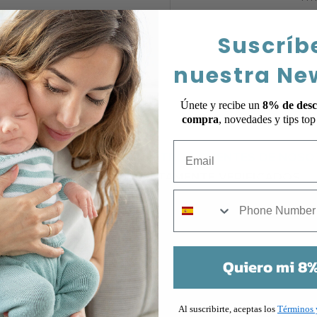
Suscríb
nuestra Ne
Únete y recibe un
8% de desc
compra
, novedades y tips to
Email
 ES LO QUE PIENSAN NUESTROS CLIENTES DE NOS
TESTIMONIOS COMPLETAMENTE VERIFICADOS
mobile
Quiero mi 8%
Al suscribirte, aceptas los
Términos 