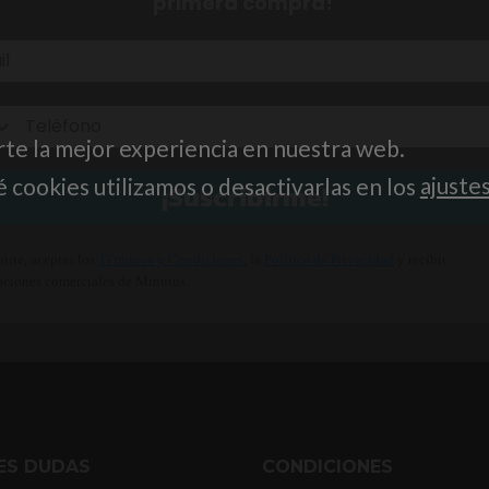
primera compra!
rte la mejor experiencia en nuestra web.
cookies utilizamos o desactivarlas en los
ajuste
¡Suscribirme!
birte, aceptas los
Términos y Condiciones
, la
Política de Privacidad
y recibir
ciones comerciales de Minutus.
NES DUDAS
CONDICIONES