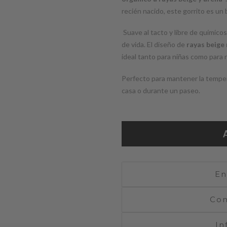
recién nacido, este gorrito es un b
Suave al tacto y libre de químicos
de vida. El diseño de
rayas beige
ideal tanto para niñas como para 
Perfecto para mantener la temper
casa o durante un paseo.
En
Com
In