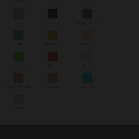
Chocolate
Fucsia
Gris
Lila
Marino
Marrón Tierra
Mint
Mustard
Naranja
Pistacho
Rojo
Rosa
Rosa Empolvado
Tostado
Turquesa
Verde