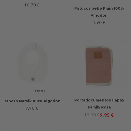
10.70
€
Patucos bebé Plain 100%
Algodón
4.90
€
+ colores
Portadocumentos Happy
Babero Narvik 100% Algodón
Family Rosa
7.90
€
9.95
€
19.90
€