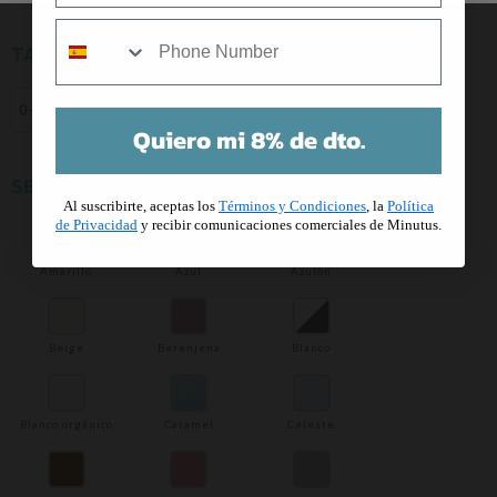
mobile
TALLA
0-1 mes
1-3 meses
3-6 meses
Talla única
Quiero mi 8% de dto.
SELECCIONA UN COLOR
Al suscribirte, aceptas los
Términos y Condiciones
, la
Política
de Privacidad
y recibir comunicaciones comerciales de Minutus.
Amarillo
Azul
Azulón
Beige
Berenjena
Blanco
Blanco orgánico
Caramel
Celeste