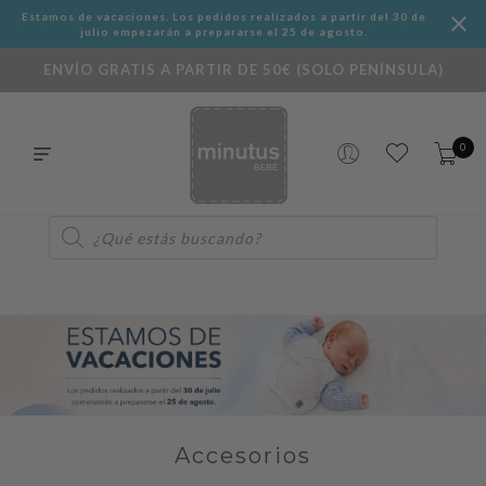
Estamos de vacaciones. Los pedidos realizados a partir del 30 de
julio empezarán a prepararse el 25 de agosto.
ENVÍO GRATIS A PARTIR DE 50€ (SOLO PENÍNSULA)
0
Búsqueda
de
productos
Accesorios