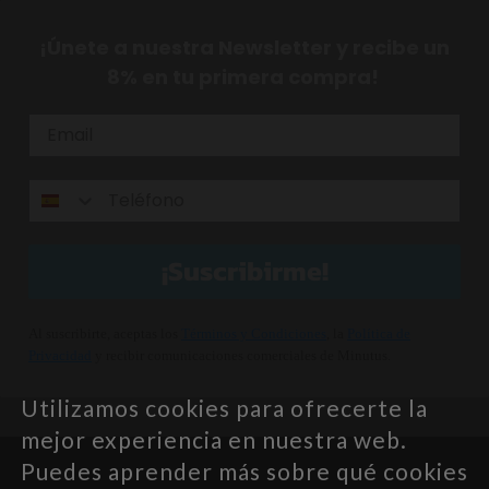
¡Únete a nuestra Newsletter y recibe un
8% en tu primera compra!
¡Suscribirme!
Al suscribirte, aceptas los
Términos y Condiciones
, la
Política de
Privacidad
y recibir comunicaciones comerciales de Minutus.
Utilizamos cookies para ofrecerte la
mejor experiencia en nuestra web.
Puedes aprender más sobre qué cookies