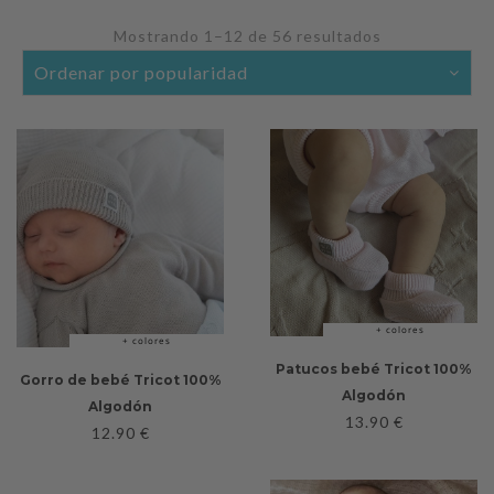
Mostrando 1–12 de 56 resultados
Ordenado
por
popularidad
+ colores
+ colores
Patucos bebé Tricot 100%
Gorro de bebé Tricot 100%
Algodón
Algodón
13.90
€
12.90
€