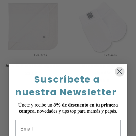
+ colores
+ colores
Arrullo Plain 100% algodón
Manoplas plain 100%
23.00
€
Algodón
Suscríbete a
5.95
€
nuestra Newsletter
Únete y recibe un
8% de descuento en tu primera
Load More
compra
, novedades y tips top para mamás y papás.
Email