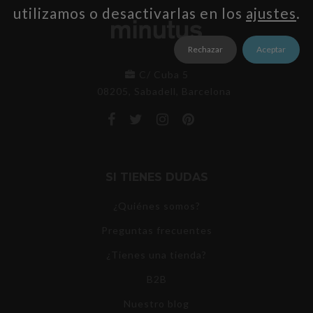
utilizamos o desactivarlas en los
ajustes
.
Rechazar
Aceptar
C/ Cuba 5
08205, Sabadell, Barcelona
SI TIENES DUDAS
¿Quiénes somos?
Preguntas frecuentes
¿Tienes una tienda?
B2B
Nuestro blog