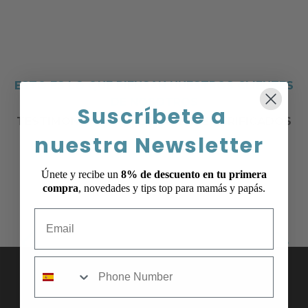
ESTO ES LO QUE PIENSAN NUESTROS CLIENTES
DE NOSOTROS
Suscríbete a
TESTIMONIOS COMPLETAMENTE VERIFICADOS
nuestra Newsletter
Únete y recibe un
8% de descuento en tu primera
compra
, novedades y tips top para mamás y papás.
Email
Me ha encantado la calidad y la
mobile
rapidez en el envío. Repetiré seguro.