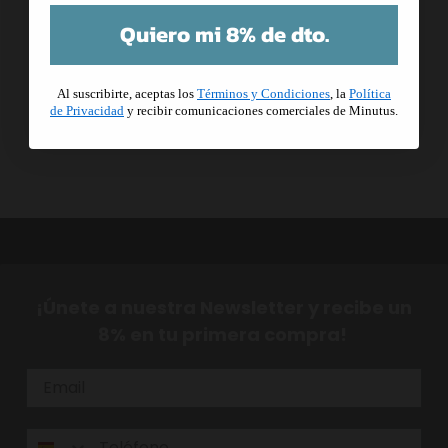
Quiero mi 8% de dto.
Al suscribirte, aceptas los
Términos y Condiciones
, la
Política
de Privacidad
y recibir comunicaciones comerciales de Minutus.
¡Únete a nuestra Newsletter y recibe un
8% en tu primera compra!