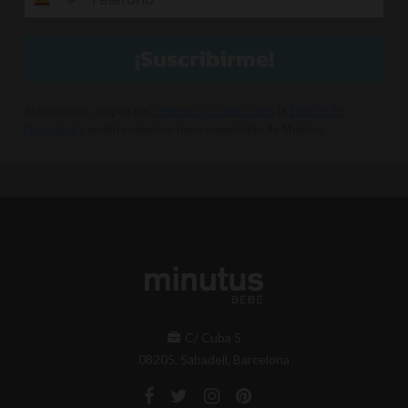
¡Suscribirme!
Al suscribirte, aceptas los
Términos y Condiciones
, la
Política de
Privacidad
y recibir comunicaciones comerciales de Minutus.
C/ Cuba 5
08205, Sabadell, Barcelona