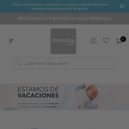
Estamos de vacaciones. Los pedidos realizados a partir del 30 de julio
empezarán a prepararse el 25 de agosto.
ENVÍO GRATIS A PARTIR DE 50€ (SOLO PENÍNSULA)
0
Búsqueda
de
productos