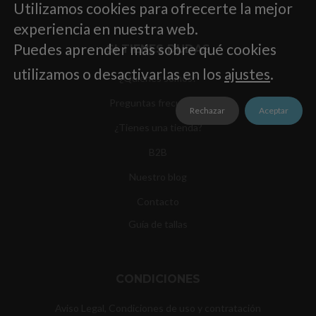
Utilizamos cookies para ofrecerte la mejor
experiencia en nuestra web.
Puedes aprender más sobre qué cookies
SI TIENES DUDAS
utilizamos o desactivarlas en los
ajustes
.
¿Quiénes somos?
Preguntas frecuentes
Rechazar
Aceptar
¿Tienes una tienda?
B2B
Nuestro blog
Contacto
Guía de tallas
CONDICIONES
Aviso Legal, Condiciones de uso y contratación