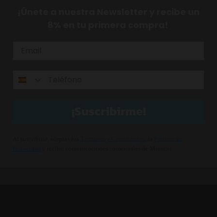
¡Únete a nuestra Newsletter y recibe un
8% en tu primera compra!
¡Suscribirme!
Al suscribirte, aceptas los
Términos y Condiciones
, la
Política de
Privacidad
y recibir comunicaciones comerciales de Minutus.