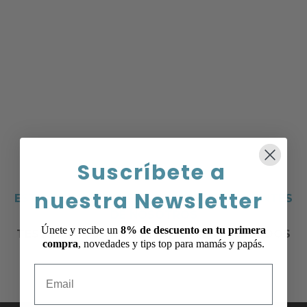
Suscríbete a
nuestra Newsletter
ESTO ES LO QUE PIENSAN NUESTROS CLIENTES
DE NOSOTROS
Únete y recibe un
8% de descuento en tu primera
TESTIMONIOS COMPLETAMENTE VERIFICADOS
compra
, novedades y tips top para mamás y papás.
Email