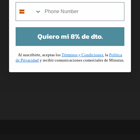
mobile
Me ha encantado la calidad y la
rapidez en el envío. Repetiré seguro.
Quiero mi 8% de dto.
Al suscribirte, aceptas los
Términos y Condiciones
, la
Política
de Privacidad
y recibir comunicaciones comerciales de Minutus.