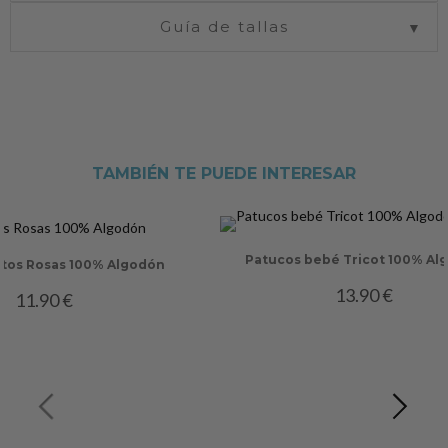
Guía de tallas
▼
TAMBIÉN TE PUEDE INTERESAR
Patucos bebé Tricot 100% Al
tos Rosas 100% Algodón
13.90
€
11.90
€
PREVIOUS
NEXT