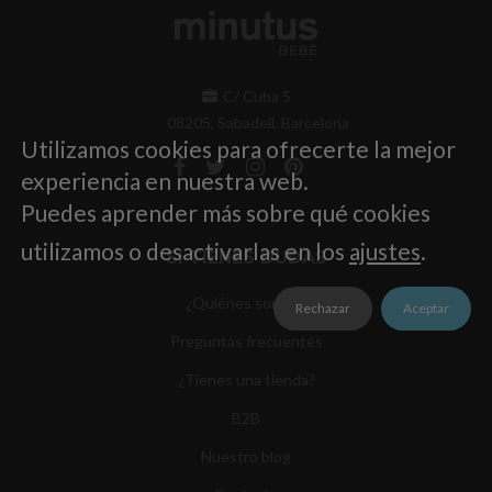
C/ Cuba 5
08205, Sabadell, Barcelona
Utilizamos cookies para ofrecerte la mejor
experiencia en nuestra web.
Puedes aprender más sobre qué cookies
utilizamos o desactivarlas en los
ajustes
.
SI TIENES DUDAS
¿Quiénes somos?
Rechazar
Aceptar
Preguntas frecuentes
¿Tienes una tienda?
B2B
Nuestro blog