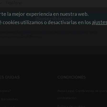
rte la mejor experiencia en nuestra web.
¡Suscribirme!
cookies utilizamos o desactivarlas en los
ajuste
birte, aceptas los
Términos y Condiciones
, la
Política de Privacidad
y recibir
ciones comerciales de Minutus.
NES DUDAS
CONDICIONES
 somos?
Aviso Legal, Condiciones de uso 
contratación
 frecuentes
Política de cookies