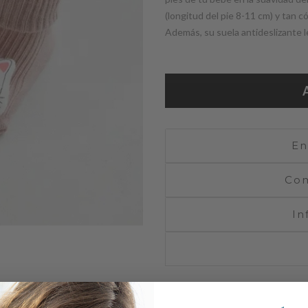
(longitud del pie 8-11 cm) y tan
Además, su suela antideslizante l
En
Com
In