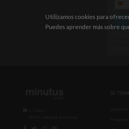
Utilizamos cookies para ofrece
Puedes aprender más sobre qué 
Al suscri
comunica
SI TIE
¿Quiénes
C/ Cuba 5
08205, Sabadell, Barcelona
Preguntas