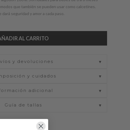
 cómodos que también se pueden usar como calcetines.
e dará seguridad y amor a cada paso.
AÑADIR AL CARRITO
víos y devoluciones
▼
posición y cuidados
▼
formación adicional
▼
Guía de tallas
▼