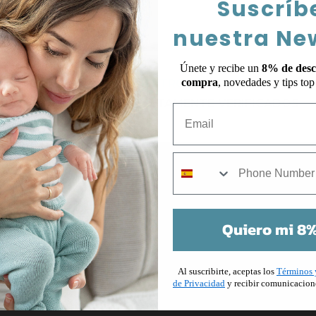
Suscríb
nuestra Ne
Únete y recibe un
8% de desc
compra
, novedades y tips to
 ES LO QUE PIENSAN NUESTROS CLIENTES DE NOS
TESTIMONIOS COMPLETAMENTE VERIFICADOS
Email
mobile
Quiero mi 8%
Me han encantado los dos
conjuntos que he comprado,
Al suscribirte, aceptas los
Términos 
son preciosos.
de Privacidad
y recibir comunicacion