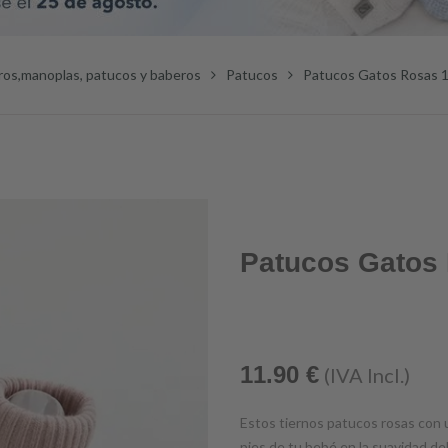
ros,manoplas, patucos y baberos
Patucos
Patucos Gatos Rosas 
Patucos Gatos
11.90
€
(IVA Incl.)
Estos tiernos patucos rosas con 
pies de tu bebé en la suavidad d