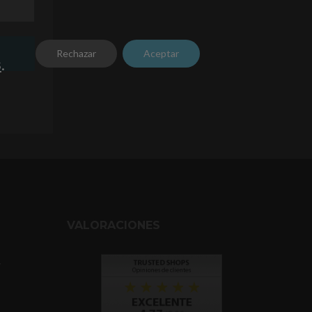
Rechazar
Aceptar
s
.
VALORACIONES
y