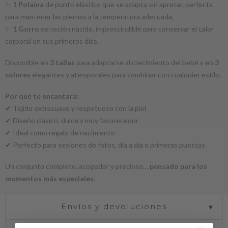
✨
1 Polaina
de punto elástico que se adapta sin apretar, perfecta
para mantener las piernas a la temperatura adecuada.
✨
1 Gorro
de recién nacido, imprescindible para conservar el calor
corporal en sus primeros días.
Disponible en
3 tallas
para adaptarse al crecimiento del bebé y en
3
colores
elegantes y atemporales para combinar con cualquier estilo.
Por qué te encantará:
✔ Tejido extrasuave y respetuoso con la piel
✔ Diseño clásico, dulce y muy favorecedor
✔ Ideal como regalo de nacimiento
✔ Perfecto para sesiones de fotos, día a día o primeras puestas
Un conjunto completo, acogedor y precioso…
pensado para los
momentos más especiales.
Envíos y devoluciones
▼