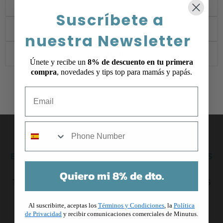
Composición y cuidados
▼
Suscríbete a
Información adicional
▼
nuestra Newsletter
Guía de tallas
▼
Únete y recibe un
8% de descuento en tu primera
compra
, novedades y tips top para mamás y papás.
Email
mobile
ESTO ES LO QUE PIENSAN NUESTROS CLIENTES
DE NOSOTROS
Quiero mi 8% de dto.
TESTIMONIOS COMPLETAMENTE VERIFICADOS
Al suscribirte, aceptas los
Términos y Condiciones
, la
Política
de Privacidad
y recibir comunicaciones comerciales de Minutus.