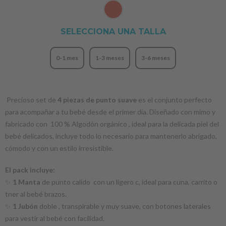
SELECCIONA UNA TALLA
0-1 mes
1-3 meses
3-6 meses
Precioso set de
4 piezas de punto suave
es el conjunto perfecto
para acompañar a tu bebé desde el primer día. Diseñado con mimo y
fabricado con 100 % Algodón orgánico , ideal para la delicada piel del
bebé delicados, incluye todo lo necesario para mantenerlo abrigado,
cómodo y con un estilo irresistible.
El pack incluye:
✨
1 Manta
de punto calido con un ligero c, ideal para cuna, carrito o
tner al bebé brazos.
✨
1 Jubón
doble , transpirable y muy suave, con botones laterales
para vestir al bebé con facilidad.