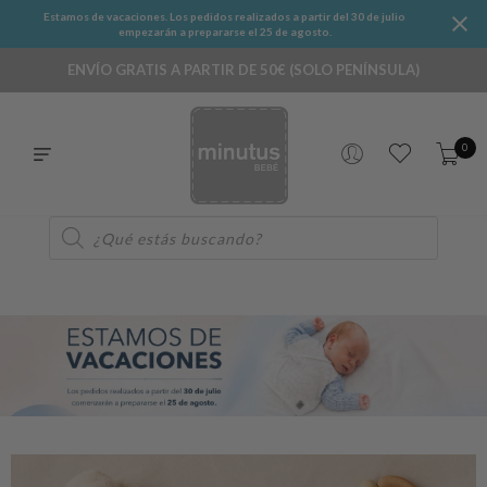
Estamos de vacaciones. Los pedidos realizados a partir del 30 de julio
empezarán a prepararse el 25 de agosto.
ENVÍO GRATIS A PARTIR DE 50€ (SOLO PENÍNSULA)
0
Búsqueda
de
productos