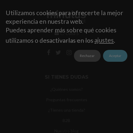
Utilizamos cookies para ofrecerte la mejor
experiencia en nuestra web.
Puedes aprender más sobre qué cookies
C/ Cuba 5
utilizamos o desactivarlas en los
ajustes
.
08205, Sabadell, Barcelona
Rechazar
Aceptar
SI TIENES DUDAS
¿Quiénes somos?
Preguntas frecuentes
¿Tienes una tienda?
B2B
Nuestro blog