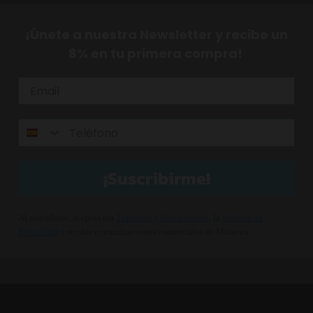
¡Únete a nuestra Newsletter y recibe un
8% en tu primera compra!
¡Suscribirme!
Al suscribirte, aceptas los
Términos y Condiciones
, la
Política de
Privacidad
y recibir comunicaciones comerciales de Minutus.