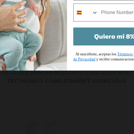
In
mobile
Quiero mi 8%
Al suscribirte, aceptas los
Términos 
de Privacidad
y recibir comunicacion
 ES LO QUE PIENSAN NUESTROS CLIENTES DE NOS
TESTIMONIOS COMPLETAMENTE VERIFICADOS