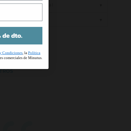
formación adicional
▼
Guía de tallas
▼
 de dto.
y Condiciones
, la
Política
es comerciales de Minutus.
OTROS