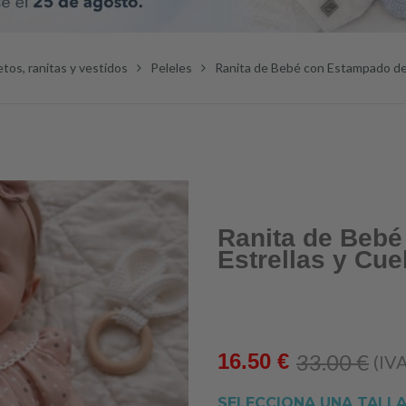
etos, ranitas y vestidos
Peleles
Ranita de Bebé con Estampado de E
Ranita de Beb
Estrellas y Cuel
33.00
€
16.50
€
(IVA
SELECCIONA UNA TALL