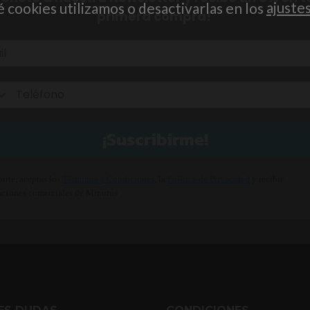
cookies utilizamos o desactivarlas en los
ajuste
primera compra!
¡Suscribirme!
birte, aceptas los
Términos y Condiciones
, la
Política de Privacidad
y recibir
ciones comerciales de Minutus.