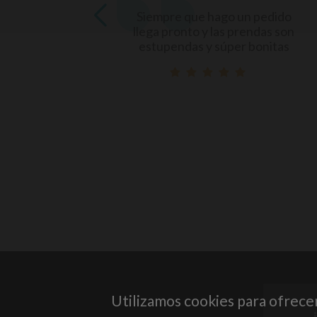
Compré un conj
e que hago un pedido
recién nacido y e
ronto y las prendas son
de buena calidad.
ndas y súper bonitas
rápid
Utilizamos cookies para ofrece