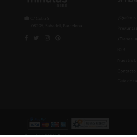
SI TIE
¿Quiénes
C/ Cuba 5
08205, Sabadell, Barcelona
Preguntas
¿Tienes u
B2B
Nuestro b
Contacto
Guía de ta
Copyright 2021 Minutus.