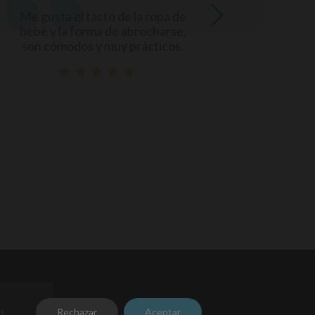
Envío súper rápido y la calidad
 de
de la ropita se nota sólo
se,
tocarla. Es perfecta, me ha
s.
encantado comprar con ellos y
volveré a hacerlo.
u
Rechazar
Aceptar