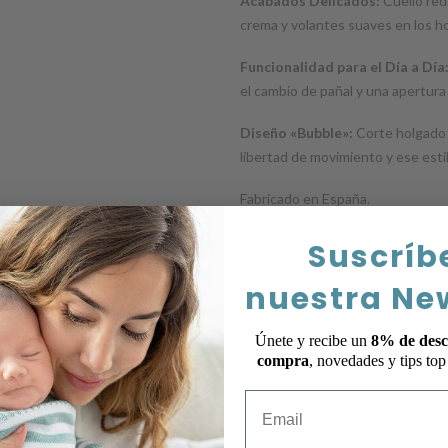
Acabados Delicados:
Cuello red
crema y volantes suaves en los h
Funcionalidad para el Día a Día
el cambio de pañal y una apertura
Diseño «Bubble»:
Corte holgado 
libertad de movimiento y ese esti
Fabricado en España.
Suscríb
nuestra Ne
Únete y recibe un
8% de desc
compra
, novedades y tips to
En
Email
Com