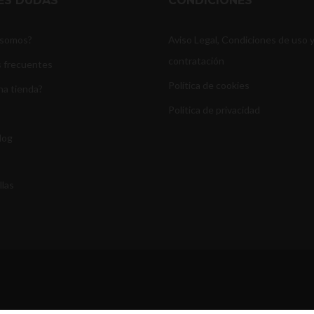
NES DUDAS
CONDICIONES
 somos?
Aviso Legal, Condiciones de uso 
contratación
 frecuentes
Política de cookies
na tienda?
Política de privacidad
log
llas