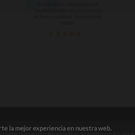
unto para
Me gusta el tacto de la ropa
s precioso y
bebé y la forma de abrochar
 Envío súper
son cómodos y muy práctico
o
rte la mejor experiencia en nuestra web.
¡Únete a nuestra Newsletter y recibe un 8% en t