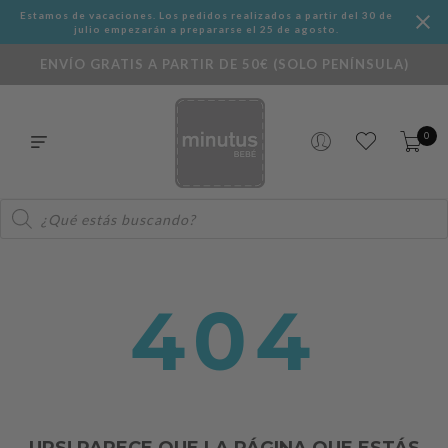
Estamos de vacaciones. Los pedidos realizados a partir del 30 de
julio empezarán a prepararse el 25 de agosto.
ENVÍO GRATIS A PARTIR DE 50€ (SOLO PENÍNSULA)
0
Búsqueda
de
productos
404
UPS! PARECE QUE LA PÁGINA QUE ESTÁS