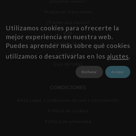
¿Quiénes somos?
Preguntas frecuentes
¿Tienes una tienda?
Utilizamos cookies para ofrecerte la
B2B
mejor experiencia en nuestra web.
Nuestro blog
Puedes aprender más sobre qué cookies
Contacto
utilizamos o desactivarlas en los
ajustes
.
Guía de tallas
Rechazar
Aceptar
CONDICIONES
Aviso Legal, Condiciones de uso y contratación
Política de cookies
Política de privacidad