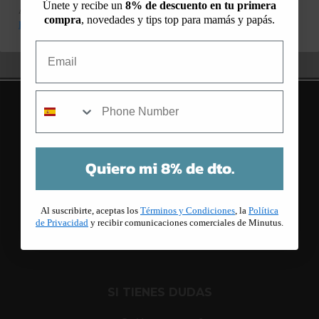
Únete y recibe un
8% de descuento en tu primera
Al suscribirte, aceptas los
Términos y Condiciones
, la
Política de
compra
, novedades y tips top para mamás y papás.
Privacidad
y recibir comunicaciones comerciales de Minutus.
Email
mobile
Quiero mi 8% de dto.
C/ Cuba 5
08205, Sabadell, Barcelona
Al suscribirte, aceptas los
Términos y Condiciones
, la
Política
de Privacidad
y recibir comunicaciones comerciales de Minutus.
SI TIENES DUDAS