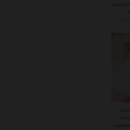
BODOQU
1
37.
VES
EST
CUBREP