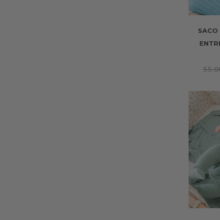
SACO 
ENTR
55.