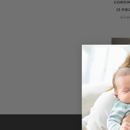
CONJU
(3 PI
47.
CONJU
RO