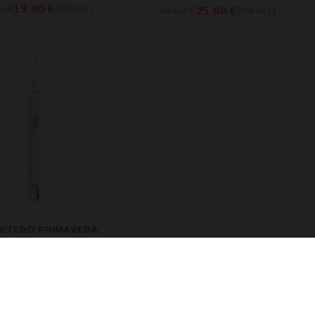
19.80
€
00
€
25.80
€
(IVA Incl.)
43.00
€
(IVA Incl.)
ETERO PRIMAVERA
7.17
€
95
€
(IVA Incl.)
No More Item To Show