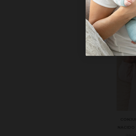
43.
CONJU
NACIDO
39.