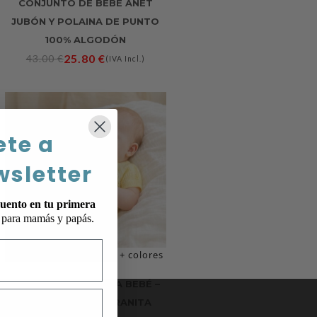
CONJUNTO DE BEBÉ ANET
JUBÓN Y POLAINA DE PUNTO
100% ALGODÓN
25.80
€
43.00
€
(IVA Incl.)
ete a
wsletter
uento en tu primera
p para mamás y papás.
+ colores
CONJUNTO ALO PARA BEBÉ –
JERSEY CALADO Y RANITA