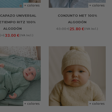
+ colores
+ colores
CAPAZO UNIVERSAL
CONJUNTO MET 100%
ETIEMPO RITZ 100%
ALGODÓN
25.80
€
ALGODÓN
43.00
€
(IVA Incl.)
33.00
€
00
€
(IVA Incl.)
+ colores
+ colores