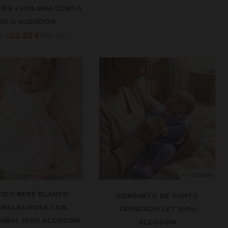
ES + POLAINA CORTA
00 % ALGODÓN
22.20
€
00
€
(IVA Incl.)
+ colores
TIDO BEBÉ BLANCO
CONJUNTO DE PUNTO
RELLAS ROSA CON
TRENZADO LET 100%
AÑAL 100% ALGODÓN
ALGODÓN