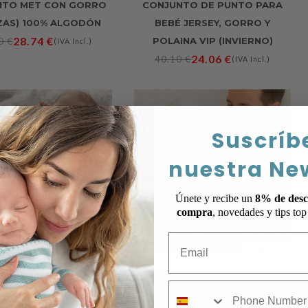
NTO MET CON GORRO
CONJUNTO DE PUNTO PARA
EZAS) 100% ALGODÓN
BEBÉ JERSEY, GORRO Y
28.74
€
90
€
POLAINA VIP (INVIERNO)
(IVA Incl.)
24.06
€
40.10
€
(IVA Incl.)
Suscríb
nuestra Ne
Únete y recibe un
8% de desc
compra
, novedades y tips to
Email
+ colores
+ colores
NTO DE PUNTO BEBÉ
CONJUNTO DE PUNTO TRICOT
mobile
Y 100 % ALGODÓN
100% ALGODÓN CON DIBUJO