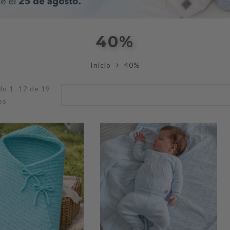
40%
Inicio
40%
do 1–12 de 19
Ordenado
os
por
popularidad