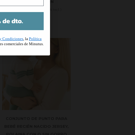
100% ALGODÓN
25.80
€
43.00
€
(IVA Incl.)
 de dto.
y Condiciones
, la
Política
es comerciales de Minutus.
CONJUNTO DE PUNTO PARA
BEBÉ RECIÉN NACIDO JERSEY,
POLAINA CON O SIN GORRO