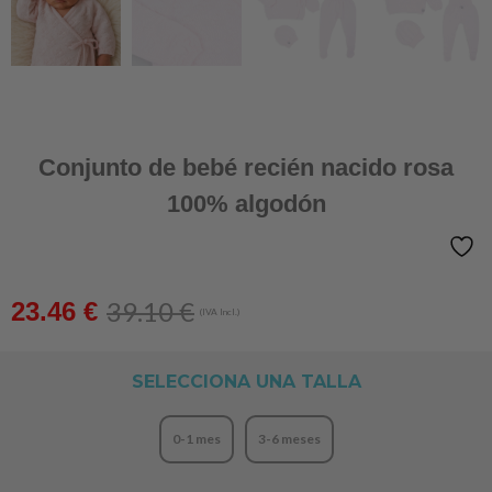
Conjunto de bebé recién nacido rosa
100% algodón
39.10
€
23.46
€
(IVA Incl.)
SELECCIONA UNA TALLA
0-1 mes
3-6 meses