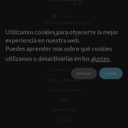
C/ Cuba 5
08205, Sabadell, Barcelona
Utilizamos cookies para ofrecerte la mejor
experiencia en nuestra web.
Puedes aprender más sobre qué cookies
utilizamos o desactivarlas en los
ajustes
.
SI TIENES DUDAS
¿Quiénes somos?
Rechazar
Aceptar
Preguntas frecuentes
¿Tienes una tienda?
B2B
Nuestro blog
Contacto