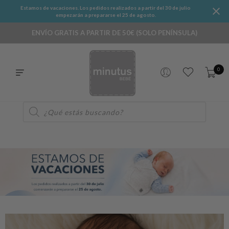
Estamos de vacaciones. Los pedidos realizados a partir del 30 de julio
empezarán a prepararse el 25 de agosto.
ENVÍO GRATIS A PARTIR DE 50€ (SOLO PENÍNSULA)
0
Búsqueda
de
productos