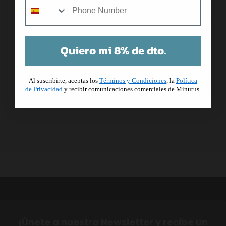
Me ha encantado la calidad y la
rapidez en el envío. Repetiré seguro.
Quiero mi 8% de dto.
Al suscribirte, aceptas los
Términos y Condiciones
, la
Política
de Privacidad
y recibir comunicaciones comerciales de Minutus.
¡Únete a nuestra Newsletter y recibe un