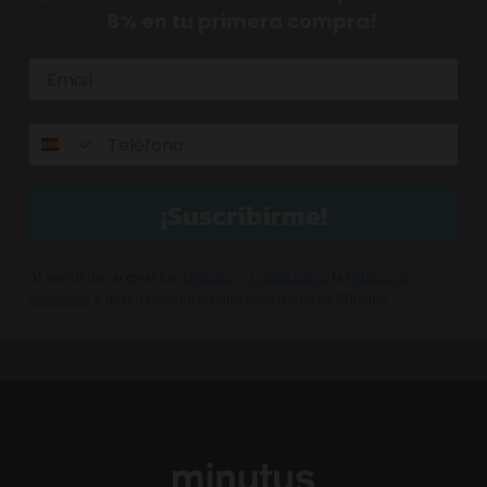
8% en tu primera compra!
¡Suscribirme!
Al suscribirte, aceptas los
Términos y Condiciones
, la
Política de
Privacidad
y recibir comunicaciones comerciales de Minutus.