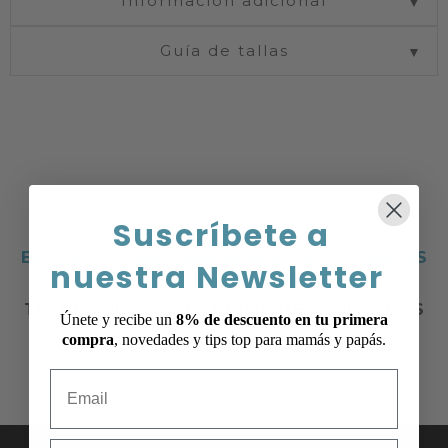
Información adicional
▼
Guía de tallas
▼
Suscríbete a
ESTO ES LO QUE PIENSAN NUESTROS CLIENTES
nuestra Newsletter
DE NOSOTROS
TESTIMONIOS COMPLETAMENTE VERIFICADOS
Únete y recibe un
8% de descuento en tu primera
compra
, novedades y tips top para mamás y papás.
Email
mobile