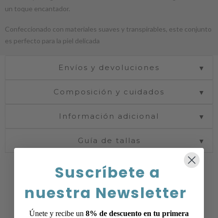
un toque encantador.
Confeccionado con materiales suaves y transpirables, este conjunto
es perfecto para la piel delicada
Envíos y devoluciones
▼
Composición y cuidados
▼
Información adicional
▼
Guía de tallas
▼
Suscríbete a
nuestra Newsletter
Únete y recibe un
8% de descuento en tu primera