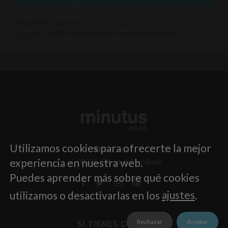
Al suscribirte, aceptas los
Términos y Condiciones
, la
Política de
Privacidad
y recibir comunicaciones comerciales de Minutus.
Utilizamos cookies para ofrecerte la mejor
C/ Cuba 5
experiencia en nuestra web.
08205, Sabadell, Barcelona
Puedes aprender más sobre qué cookies
utilizamos o desactivarlas en los
ajustes
.
Rechazar
Aceptar
SI TIENES DUDAS