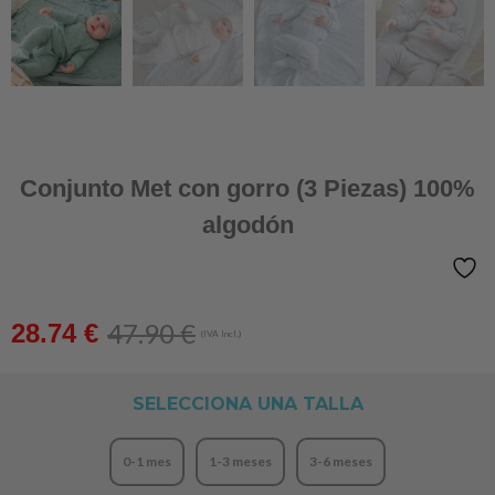
Conjunto Met con gorro (3 Piezas) 100%
algodón
47.90
€
28.74
€
(IVA Incl.)
SELECCIONA UNA TALLA
0-1 mes
1-3 meses
3-6 meses