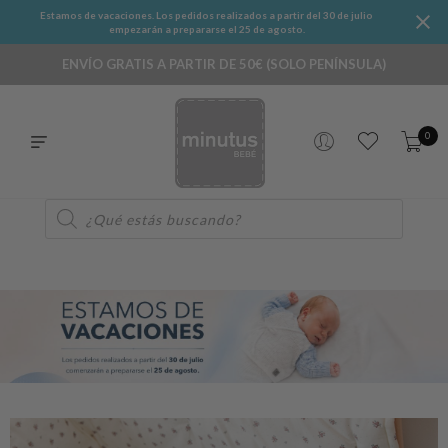
Estamos de vacaciones. Los pedidos realizados a partir del 30 de julio
empezarán a prepararse el 25 de agosto.
ENVÍO GRATIS A PARTIR DE 50€ (SOLO PENÍNSULA)
0
Búsqueda
de
productos