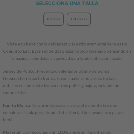
SELECCIONA UNA TALLA
0-1 mes
1-3 meses
Viste a tu bebé con la delicadeza y el estilo atemporal de nuestro
Conjunto Let
. Este set de dos piezas ha sido diseñado pensando en
la máxima comodidad y suavidad para la piel del recién nacido.
Jersey de Punto:
Presenta un elegante diseño de
ochos
(trenzas)
en la parte frontal, en un suave tono verde. Incluye
detalles en contraste blanco en los puños y bajo, aportando un
toque de luz.
Ranita Blanca:
Una prenda básica y versátil de punto liso que
completa el look, permitiendo total libertad de movimiento para el
bebé.
Material:
Confeccionado en
100% algodón
, garantizando