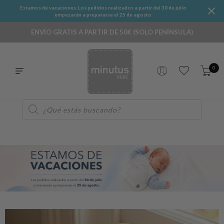
Estamos de vacaciones. Los pedidos realizados a partir del 30 de julio
empezarán a prepararse el 25 de agosto.
ENVÍO GRATIS A PARTIR DE 50€ (SOLO PENÍNSULA)
0
Búsqueda
de
productos