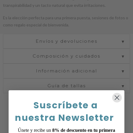
transpirabilidad y un tacto natural que evita irritaciones.
Es la elección perfecta para una primera puesta, sesiones de fotos o
como regalo especial de bienvenida.
Envíos y devoluciones
▼
Composición y cuidados
▼
Información adicional
▼
Guía de tallas
▼
Suscríbete a
nuestra Newsletter
Únete y recibe un
8% de descuento en tu primera