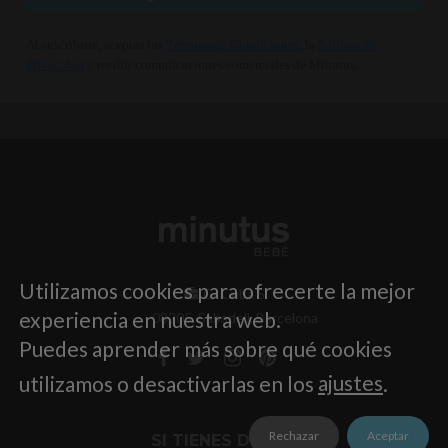
Al suscribirte, aceptas los
Términos y Condiciones
, la
Política de
Privacidad
y recibir comunicaciones comerciales de Minutus.
Utilizamos cookies para ofrecerte la mejor
C/ Cuba 5
experiencia en nuestra web.
08205, Sabadell, Barcelona
Puedes aprender más sobre qué cookies
utilizamos o desactivarlas en los
ajustes
.
Rechazar
Aceptar
SI TIENES DUDAS