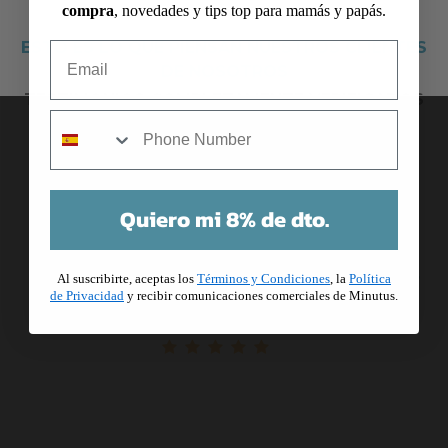
compra
, novedades y tips top para mamás y papás.
ESTO ES LO QUE PIENSAN NUESTROS CLIENTES
Email
DE NOSOTROS
TESTIMONIOS COMPLETAMENTE VERIFICADOS
mobile
Quiero mi 8% de dto.
Al suscribirte, aceptas los
Términos y Condiciones
, la
Política
Me ha encantado la calidad y la
de Privacidad
y recibir comunicaciones comerciales de Minutus.
rapidez en el envío. Repetiré seguro.